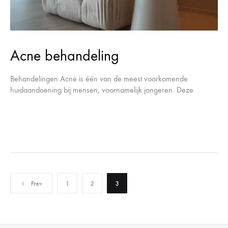
Acne behandeling
Behandelingen Acne is één van de meest voorkomende
huidaandoening bij mensen, voornamelijk jongeren. Deze
huidaandoening ontstaat door overmatige talgproductie en oude
huidcellen, die zorgen voor verstopte poriën. Wij begrijpen dat…
Berichten
Prev
1
2
3
paginering