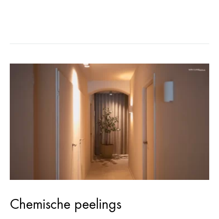
Heb jij last van couperose?…
Chemische peelings