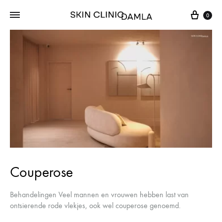
Cart
0
Couperose
Behandelingen Veel mannen en vrouwen hebben last van
ontsierende rode vlekjes, ook wel couperose genoemd.
Couperose verdwijnt niet vanzelf en ziet er vaak onschuldig uit.