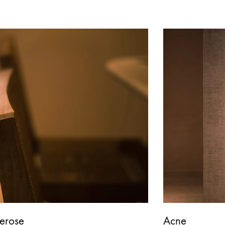
erose
Acne