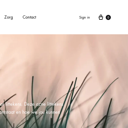
Zorg
Contact
Sign in
0
APPARATEN
Alle apparaten
Carbonlaser
CarboXyneo
r littekens. Deze acne littekens
Dermapen 4
t ontstaat en hoe we jou kunnen
Eve M huidscan (Meitu huidscan)