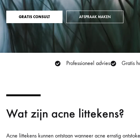
Cosmelan behandeling
Relax b
GRATIS CONSULT
AFSPRAAK MAKEN
Couperose
Rosace
Dermamelan behandeling
Rug beh
Droge huid behandeling
SmoothL
Professioneel advies
Gratis h
Fotona Fractionele Laser
Smooth
Hoofdhuidbehandeling
Steelwra
Huidverjonging
Zwanger
Wat zijn acne littekens?
Acne littekens kunnen ontstaan wanneer acne ernstig ontstoke