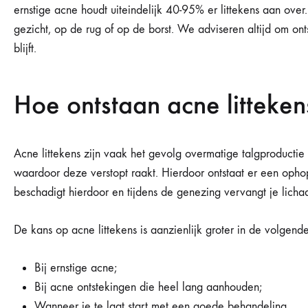
ernstige acne houdt uiteindelijk 40-95% er littekens aan over
gezicht, op de rug of op de borst. We adviseren altijd om on
blijft.
Hoe ontstaan acne litteken
Acne littekens zijn vaak het gevolg overmatige talgproductie 
waardoor deze verstopt raakt. Hierdoor ontstaat er een opho
beschadigt hierdoor en tijdens de genezing vervangt je lichaa
De kans op acne littekens is aanzienlijk groter in de volgend
Bij ernstige acne;
Bij acne ontstekingen die heel lang aanhouden;
Wanneer je te laat start met een goede behandeling.