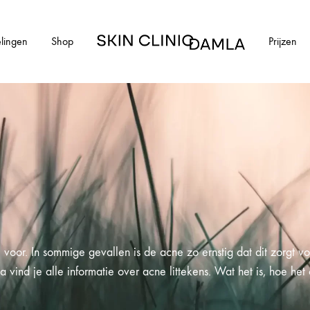
lingen
Shop
Prijzen
Skin
Clinic
Damla
HUIDAANDOENINGEN
cial
Alle huidaandoeningen
els en schimmelnagels
Acne
ntharen
Acne littekens
or. In sommige gevallen is de acne zo ernstig dat dit zorgt voo
Couperose
 vind je alle informatie over acne littekens. Wat het is, hoe he
vlekken
Gerstekorrels