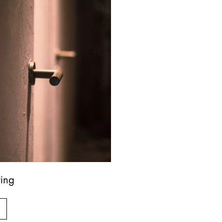
ing
E