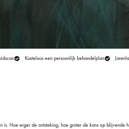
ehandeling
Huidveroudering
a
Pigmentvlekken
andeling
Rosacea
ips
uidscan
Kosteloos een persoonlijk behandelplan
Jarenl
Eye
tjes
schapsbehandeling
n is. Hoe erger de ontsteking, hoe groter de kans op blijvende 