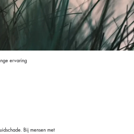
Fotona Dynamis NX
Gentle Max Pro
Hydrafacial Syndeo
LPG Endermologie
ange ervaring
Lumi8
Tixel
huidschade. Bij mensen met