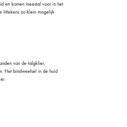
huid en komen meestal voor in het
 littekens zo klein mogelijk
anden van de talgklier,
n. Het bindweefsel in de huid
ver.