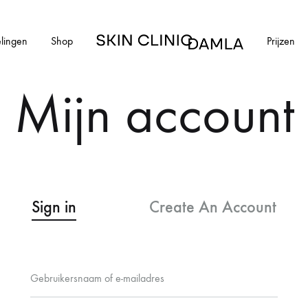
lingen
Shop
Prijzen
Skin
Clinic
Mijn account
Damla
HUIDAANDOENINGEN
cial
Alle huidaandoeningen
els en schimmelnagels
Acne
Sign in
Create An Account
ntharen
Acne littekens
Couperose
Vereist
Gebruikersnaam of e-mailadres
E-
vlekken
Gerstekorrels