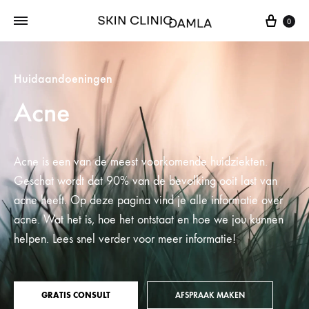
0
Huidaandoeningen
Acne
Acne is een van de meest voorkomende huidziekten.
Geschat wordt dat 90% van de bevolking ooit last van
acne heeft. Op deze pagina vind je alle informatie over
acne. Wat het is, hoe het ontstaat en hoe we jou kunnen
helpen. Lees snel verder voor meer informatie!
GRATIS CONSULT
AFSPRAAK MAKEN