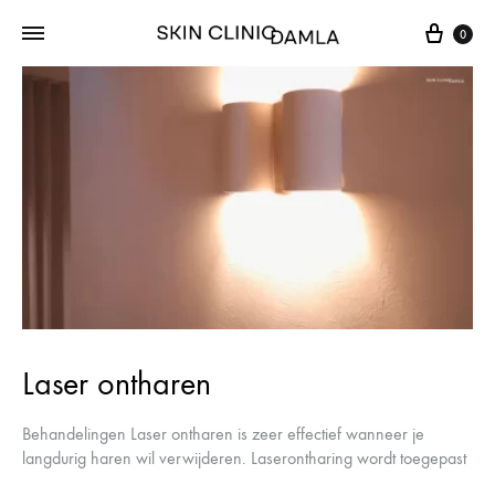
Cart
0
Laser ontharen
Behandelingen Laser ontharen is zeer effectief wanneer je
langdurig haren wil verwijderen. Laserontharing wordt toegepast
bij mensen die last hebben van ingegroeide haren, rode bultjes