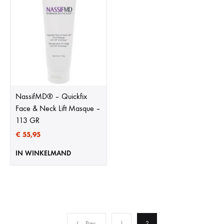
NassifMD®️ – Quickfix
Face & Neck Lift Masque –
113 GR
€
55,95
IN WINKELMAND
Prev
1
2