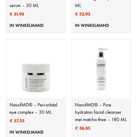
serum – 30 ML
ML
€
31,95
€
52,95
IN WINKELMAND
IN WINKELMAND
NassifMD®️ – Peri-orbital
NassifMD®️ – Pure
eye complex – 30 ML
hydration facial cleanser
met matcha thee – 180 ML
€
57,55
€
36,85
IN WINKELMAND