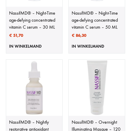
NassifMD®️ – Night-Time
NassifMD®️ – Night-Time
age-defying concentrated
age-defying concentrated
vitamin C serum – 30 ML
vitamin C serum – 50 ML
€
51,70
€
86,30
IN WINKELMAND
IN WINKELMAND
NassifMD®️ – Nightly
NassifMD®️ – Overnight
restorative antioxidant
Illuminating Masque – 120