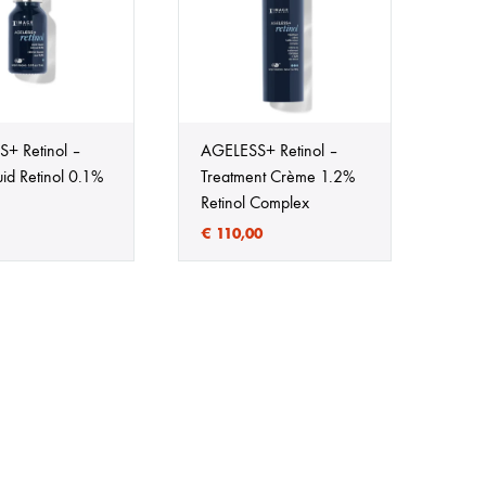
ehandeling
Huidveroudering
a
Pigmentvlekken
andeling
Rosacea
+ Retinol –
AGELESS+ Retinol –
uid Retinol 0.1%
Treatment Crème 1.2%
ips
Retinol Complex
€
110,00
Eye
tjes
schapsbehandeling