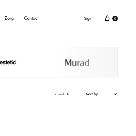
Cart
Zorg
Contact
Sign in
0
APPARATEN
Alle apparaten
Carbonlaser
Sort by
2 Products
CarboXyneo
Dermapen 4
Eve M huidscan (Meitu huidscan)