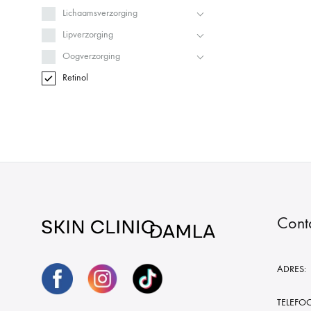
Lichaamsverzorging
Lipverzorging
Oogverzorging
Retinol
Cont
ADRES:
TELEFO