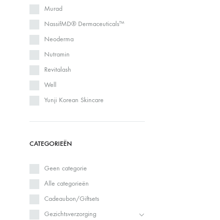
Murad
NassifMD®️ Dermaceuticals™️
Neoderma
Nutramin
Revitalash
Well
Yunji Korean Skincare
CATEGORIEËN
Geen categorie
Alle categorieën
Cadeaubon/Giftsets
Gezichtsverzorging