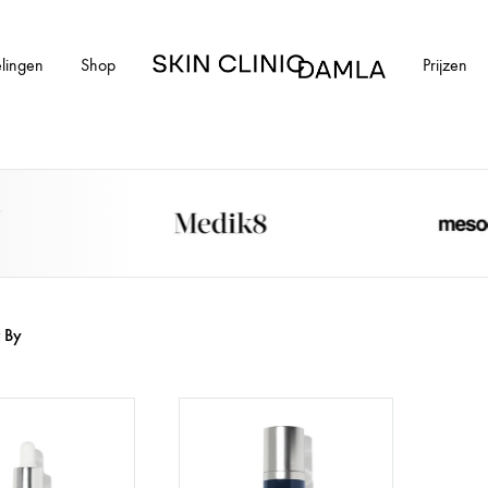
lingen
Shop
Prijzen
Skin
Clinic
Damla
HUIDAANDOENINGEN
cial
Alle huidaandoeningen
els en schimmelnagels
Acne
r By
ntharen
Acne littekens
Couperose
vlekken
Gerstekorrels