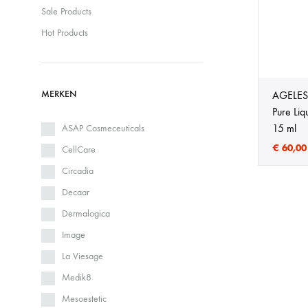
Sale Products
Cosmelan behandeling
Relax b
Hot Products
Couperose
Rosace
Dermamelan behandeling
Rug beh
MERKEN
AGELESS
Pure Liq
Droge huid behandeling
SmoothL
15 ml
ASAP Cosmeceuticals
€
60,00
Fotona Fractionele Laser
Smooth
CellCare
Circadia
Hoofdhuidbehandeling
Steelwra
Decaar
Dermalogica
Huidverjonging
Zwanger
Image
La Viesage
Medik8
Mesoestetic