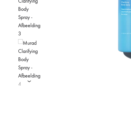
Cosmelan behandeling
Relax b
Couperose
Rosace
Dermamelan behandeling
Rug beh
Droge huid behandeling
SmoothL
Fotona Fractionele Laser
Smooth
Hoofdhuidbehandeling
Steelwra
Huidverjonging
Zwanger