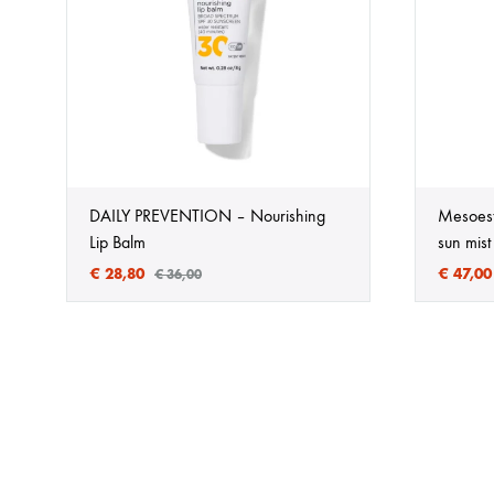
DAILY PREVENTION – Nourishing
Mesoest
Lip Balm
sun mis
€
28,80
€
47,00
€
36,00