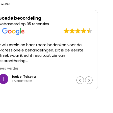
:
MURAD
Goede beoordeling
Gebaseerd op
95 recensies
Ik wil Damla en haar team bedanken voor de
Ik he
professionele behandelingen. Dit is de eerste
was t
kliniek waar ik echt resultaat zie van
waren
laserontharing.
Lees verder
De haargroei is duidelijk verminderd en mijn huid
voelt gladder aan. Ik ben ontzettend blij met het
Isabel Teixeira
1 Maart 2026
resultaat en de goede begeleiding. Echt een
aanrader.