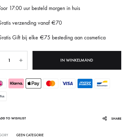
oor 17:00 uur besteld morgen in huis
Fotona Dynamis NX
ratis verzending vanaf €70
Gentle Max Pro
ratis Gift bij elke €75 besteding aan cosmetica
Hydrafacial Syndeo
LPG Endermologie
tal
IN WINKELMAND
Lumi8
Tixel
ADD TO WISHLIST
SHARE
GORY
GEEN CATEGORIE