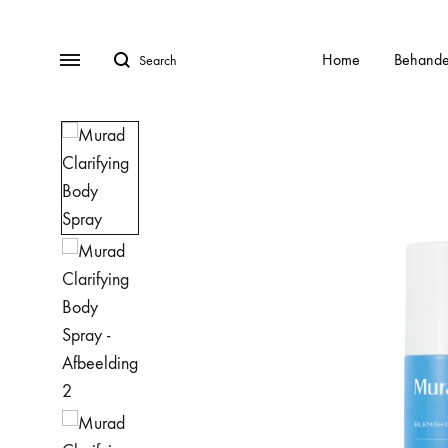
Search
Menu
Home
Behande
BEHANDELINGEN
Gratis Consult
Alle behandelingen
HydraFa
Afspraak Maken
Acnebehandeling
Kalknag
Veel gestelde vragen (FAQ)
Acnelan behandeling
Laser o
Over ons
Contact
Cellulite
Littekens
Chemische peelings
Pigment