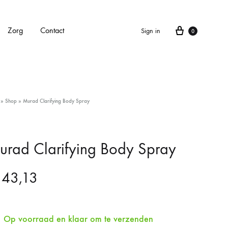
Cart
Zorg
Contact
Sign in
0
APPARATEN
»
Shop
»
Murad Clarifying Body Spray
Alle apparaten
Carbonlaser
rad Clarifying Body Spray
CarboXyneo
43,13
Dermapen 4
Eve M huidscan (Meitu huidscan)
Op voorraad en klaar om te verzenden