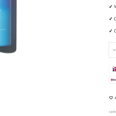
✓
ehandeling
Huidveroudering
V
✓
G
a
Pigmentvlekken
✓
G
andeling
Rosacea
ips
Aan
Eye
tjes
schapsbehandeling
CATE