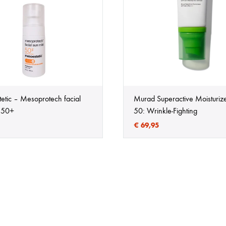
etic – Mesoprotech facial
Murad Superactive Moisturiz
t 50+
50: Wrinkle-Fighting
€
69,95