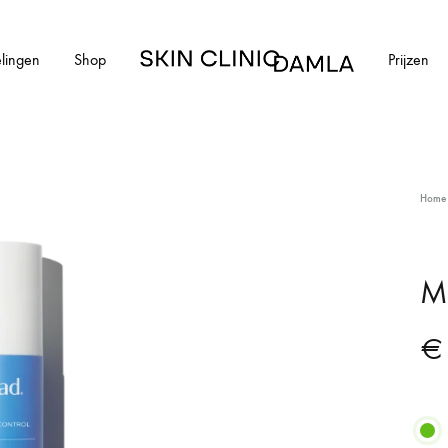
lingen
Shop
Prijzen
Skin
Clinic
Damla
HUIDAANDOENINGEN
Home
cial
Alle huidaandoeningen
els en schimmelnagels
Acne
Mu
ntharen
Acne littekens
€
Couperose
vlekken
Gerstekorrels