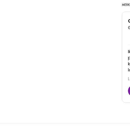
MERK
Super goede kliniek, dames denken met je mee
en zijn erg vriendelijk. Zijn goed in hun werk en je
ziet ook daadwerkelijk resultaat! Zeker een
aanrader
Juna
6 Maart 2026