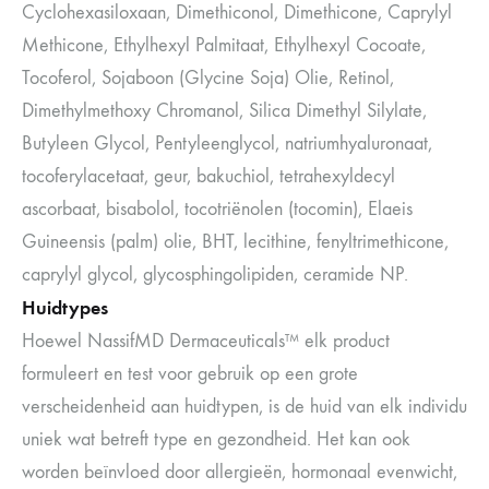
Cyclohexasiloxaan, Dimethiconol, Dimethicone, Caprylyl
Methicone, Ethylhexyl Palmitaat, Ethylhexyl Cocoate,
Tocoferol, Sojaboon (Glycine Soja) Olie, Retinol,
Dimethylmethoxy Chromanol, Silica Dimethyl Silylate,
Butyleen Glycol, Pentyleenglycol, natriumhyaluronaat,
tocoferylacetaat, geur, bakuchiol, tetrahexyldecyl
ascorbaat, bisabolol, tocotriënolen (tocomin), Elaeis
Guineensis (palm) olie, BHT, lecithine, fenyltrimethicone,
caprylyl glycol, glycosphingolipiden, ceramide NP.
Huidtypes
Hoewel NassifMD Dermaceuticals™ elk product
formuleert en test voor gebruik op een grote
verscheidenheid aan huidtypen, is de huid van elk individu
uniek wat betreft type en gezondheid. Het kan ook
worden beïnvloed door allergieën, hormonaal evenwicht,