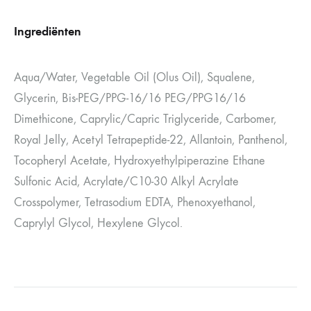
Ingrediënten
Aqua/Water, Vegetable Oil (Olus Oil), Squalene,
Glycerin, Bis-PEG/PPG-16/16 PEG/PPG16/16
Dimethicone, Caprylic/Capric Triglyceride, Carbomer,
Royal Jelly, Acetyl Tetrapeptide-22, Allantoin, Panthenol,
Tocopheryl Acetate, Hydroxyethylpiperazine Ethane
Sulfonic Acid, Acrylate/C10-30 Alkyl Acrylate
Crosspolymer, Tetrasodium EDTA, Phenoxyethanol,
Caprylyl Glycol, Hexylene Glycol.