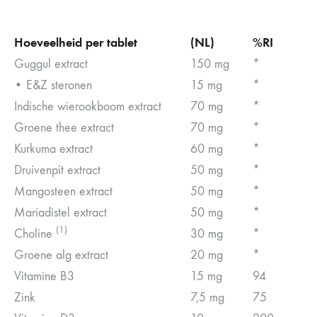
Hoeveelheid per tablet
(NL)
%RI
Guggul extract
150 mg
*
• E&Z steronen
15 mg
*
Indische wierookboom extract
70 mg
*
Groene thee extract
70 mg
*
Kurkuma extract
60 mg
*
Druivenpit extract
50 mg
*
Mangosteen extract
50 mg
*
Mariadistel extract
50 mg
*
(1)
Choline
30 mg
*
Groene alg extract
20 mg
*
Vitamine B3
15 mg
94
Zink
7,5 mg
75