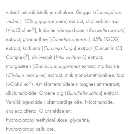
vulstof: microkristallijne cellulose. Guggul (
Commiphora
mukul
| 10% guggulsteronen) extract, cholinebitartraat
®
(VitaCholine
), Indische wierookboom (
Boswellia serrata
)
extract, groene thee (
Camellia sinensis
| 45% EGCG)
extract, kurkuma (
Curcuma longa
) extract (Curcumin C3
®
Complex
), druivenpit (
Vitis vinifera L.
) extract,
mangosteen (
Garcinia mangostana
) extract, mariadistel
(
Silybum marianum
) extract, zink mono-Lmethioninesulfaat
®
(L-OptiZinc
). Antiklontermiddelen: magnesiumstearaat,
siliciumdioxide. Groene alg (
Dunaliella salina
) extract.
Verdikkingsmiddel: plantaardige olie. Nicotinamide,
cholecalciferol. Glansmiddelen:
hydroxypropylmethylcellulose, glycerine,
hydroxypropylcellulose.