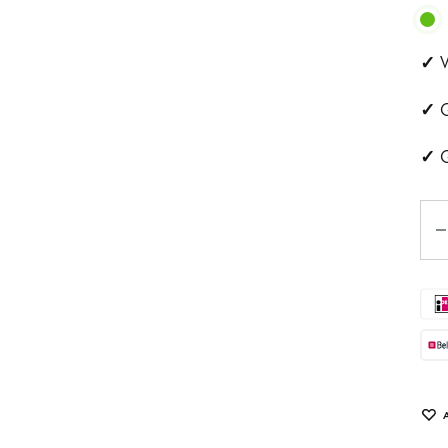
ehandeling
Huidveroudering
✓
V
a
Pigmentvlekken
✓
G
andeling
Rosacea
✓
G
ips
Aan
Eye
tjes
schapsbehandeling