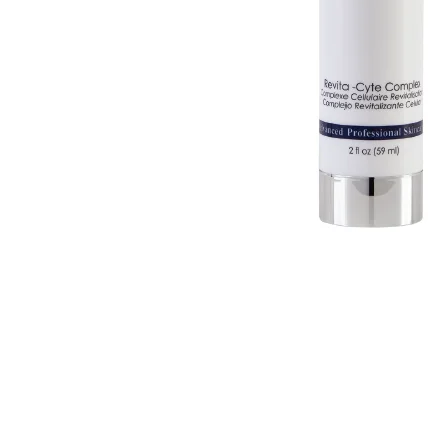
Cosmelan behandeling
Relax b
Couperose
Rosace
Dermamelan behandeling
Rug beh
Droge huid behandeling
SmoothL
Fotona Fractionele Laser
Smooth
Hoofdhuidbehandeling
Steelwra
Huidverjonging
Zwanger