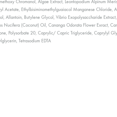
methoxy Chromanol, Algae Extract, Leontopodium Alpinum Meriste
yl Acetate, Ethylbisiminomethylguaiacol Manganese Chloride, Alp
l, Allantoin, Butylene Glycol, Vibrio Exopolysaccharide Extract,
s Nucifera (Coconut) Oil, Cananga Odorata Flower Exract, 
one, Polysorbate 20, Caprylic/ Capric Triglyceride, Caprylyl G
ylglycerin, Tetrasodium EDTA