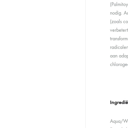
(Palmito
nodig. A
(zoals co
verbeter
transform
radicalen
aan adap
chlorogee
Ingredi
Aqua/Wat