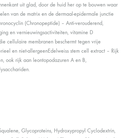
innenkant uit glad, door de huid her op te bouwen waar
elen van de matrix en de dermaal-epidermale junctie
.Chronocyclin (Chronopeptide) – Anti-verouderend,
ging en vernieuwingsactiviteiten, vitamine D
 die cellulaire membranen beschermt tegen vrije
rieel en niet-allergeenEdelweiss stem cell extract – Rijk
, ook rijk aan leontopodazuren A en B,
lysacchariden.
 Squalene, Glycoproteins, Hydroxypropyl Cyclodextrin,