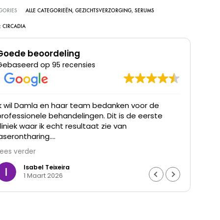
GORIES
ALLE CATEGORIEËN
,
GEZICHTSVERZORGING
,
SERUMS
:
CIRCADIA
Goede beoordeling
Gebaseerd op
95 recensies
Ik wil Damla en haar team bedanken voor de
Ik he
professionele behandelingen. Dit is de eerste
was t
kliniek waar ik echt resultaat zie van
waren
laserontharing.
Lees verder
De haargroei is duidelijk verminderd en mijn huid
voelt gladder aan. Ik ben ontzettend blij met het
Isabel Teixeira
1 Maart 2026
resultaat en de goede begeleiding. Echt een
aanrader.