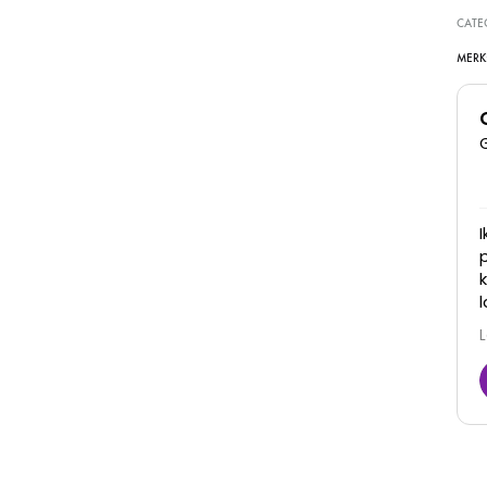
CATE
MERK
Super goede kliniek, dames denken met je mee
en zijn erg vriendelijk. Zijn goed in hun werk en je
ziet ook daadwerkelijk resultaat! Zeker een
aanrader
Juna
6 Maart 2026