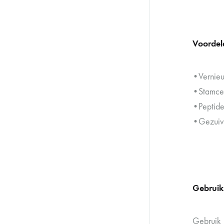
Voordel
•Vernieu
•Stamcel
•Peptide
•Gezuive
Gebruik
Gebruik 