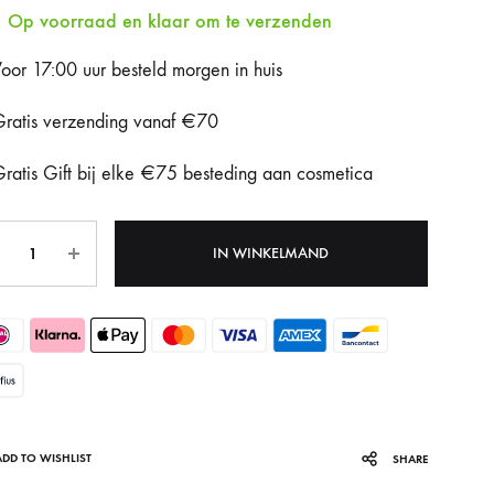
Op voorraad en klaar om te verzenden
Fotona Dynamis NX
oor 17:00 uur besteld morgen in huis
Gentle Max Pro
ratis verzending vanaf €70
Hydrafacial Syndeo
ratis Gift bij elke €75 besteding aan cosmetica
LPG Endermologie
tal
Lumi8
IN WINKELMAND
Tixel
ADD TO WISHLIST
SHARE