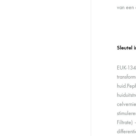
van een 
Sleutel 
EUK-134 
transform
huid.Pep
huiduitst
celverni
stimulere
Filtrate)
different