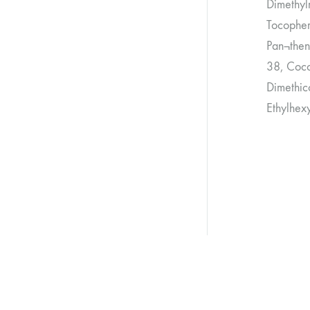
Dimethyl
Tocopher
Pan¬theno
38, Coco
Dimethic
Ethylhex