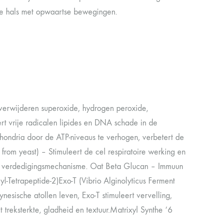
de hals met opwaartse bewegingen.
erwijderen superoxide, hydrogen peroxide,
ert vrije radicalen lipides en DNA schade in de
chondria door de ATP-niveaus te verhogen, verbetert de
n from yeast) – Stimuleert de cel respiratoire werking en
igen verdedigingsmechanisme. Oat Beta Glucan – Immuun
yl-Tetrapeptide-2)Exo-T (Vibrio Alginolyticus Ferment
nesische atollen leven, Exo-T stimuleert vervelling,
t treksterkte, gladheid en textuur.Matrixyl Synthe ‘6