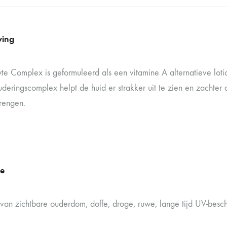
ving
yte Complex is geformuleerd als een vitamine A alternatieve loti
uderingscomplex helpt de huid er strakker uit te zien en zachter
rengen.
e
van zichtbare ouderdom, doffe, droge, ruwe, lange tijd UV-besc