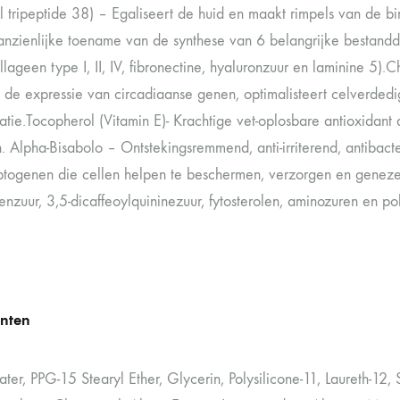
yl tripeptide 38) – Egaliseert de huid en maakt rimpels van de b
anzienlijke toename van de synthese van 6 belangrijke bestandd
llageen type I, II, IV, fibronectine, hyaluronzuur en laminine 5)
t de expressie van circadiaanse genen, optimalisteert celverdedi
atie.Tocopherol (Vitamin E)- Krachtige vet-oplosbare antioxidant
. Alpha-Bisabolo – Ontstekingsremmend, anti-irriterend, antibacte
togenen die cellen helpen te beschermen, verzorgen en genezen
nzuur, 3,5-dicaffeoylquininezuur, fytosterolen, aminozuren en po
ënten
er, PPG-15 Stearyl Ether, Glycerin, Polysilicone-11, Laureth-12,