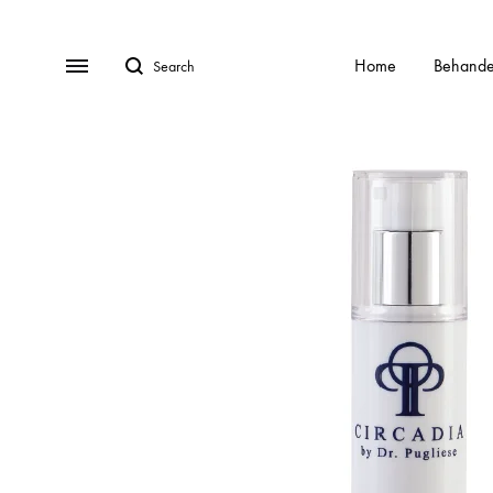
Search
Menu
Home
Behande
BEHANDELINGEN
Gratis Consult
Alle behandelingen
HydraFa
Afspraak Maken
Acnebehandeling
Kalknag
Veel gestelde vragen (FAQ)
Acnelan behandeling
Laser o
Over ons
Contact
Cellulite
Littekens
Chemische peelings
Pigment