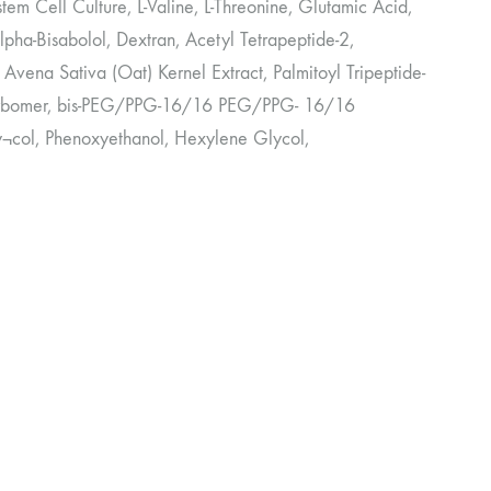
m Cell Culture, L-Valine, L-Threonine, Glutamic Acid,
ha-Bisabolol, Dextran, Acetyl Tetrapeptide-2,
 Avena Sativa (Oat) Kernel Extract, Palmitoyl Tripeptide-
Carbomer, bis-PEG/PPG-16/16 PEG/PPG- 16/16
ly¬col, Phenoxyethanol, Hexylene Glycol,