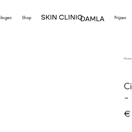
lingen
Shop
Prijzen
Skin
Clinic
Damla
HUIDAANDOENINGEN
Home
cial
Alle huidaandoeningen
els en schimmelnagels
Acne
Ci
–
ntharen
Acne littekens
Couperose
€
vlekken
Gerstekorrels