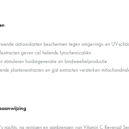
en
wende antioxidanten beschermen tegen omgevings- en UV-scha
extracten geven cel helende fytochemicaliën.
n stimuleren huidregeneratie en bindweefselproductie
rde plantenextracten en gist extracten versterken mitochondrial
saanwijzing
‘s nachts, na reinigen en aanbrengen van Vitamin C Reversal S