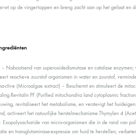
erwt op de vingertoppen en breng zacht aan op het gelaat en 
ingrediënten
– Nabootsend van superoxidedismutase en catalase enzymen; v
eert reactieve zuurstof organismen in water en zuurstof, vermind
ha-ctive (Microalgae extract) – Beschermt en stimuleert de mito
raling.Revitalin PF (Purified mitochondria land cytoplasmic fractio
euwing, revitaliseert het metabolisme, en verstevigt het huide
nd, activeert het natuurlijke herstelmechanisme.Thymylen 4 (Acet
 – Exopolysacharide van micro-organismen die in de rand van poly
iatie en transglutaminase-expressie om huid te herstellen, verbeter