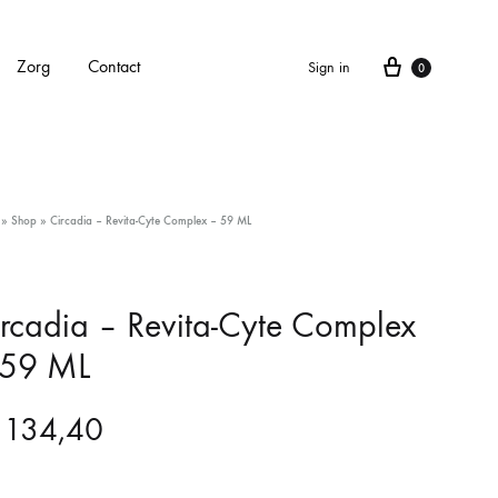
Cart
Zorg
Contact
Sign in
0
APPARATEN
»
Shop
»
Circadia – Revita-Cyte Complex – 59 ML
Alle apparaten
Carbonlaser
rcadia – Revita-Cyte Complex
 59 ML
CarboXyneo
Dermapen 4
134,40
Eve M huidscan (Meitu huidscan)