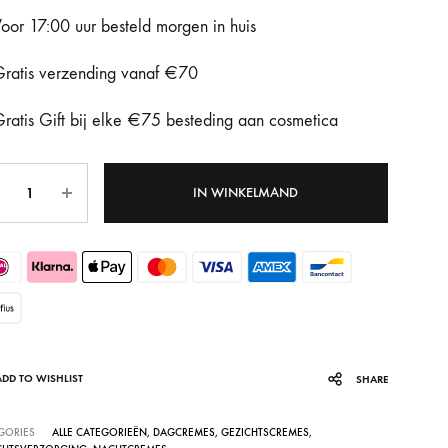
oor 17:00 uur besteld morgen in huis
Fotona Dynamis NX
ratis verzending vanaf €70
Gentle Max Pro
ratis Gift bij elke €75 besteding aan cosmetica
Hydrafacial Syndeo
LPG Endermologie
tal
IN WINKELMAND
Lumi8
Tixel
ADD TO WISHLIST
SHARE
GORIES
ALLE CATEGORIEËN
,
DAGCREMES
,
GEZICHTSCREMES
,