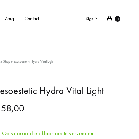
Cart
Zorg
Contact
Sign in
0
APPARATEN
»
Shop
»
Mesoestetic Hydra Vital Light
Alle apparaten
Carbonlaser
soestetic Hydra Vital Light
CarboXyneo
58,00
Dermapen 4
Eve M huidscan (Meitu huidscan)
Op voorraad en klaar om te verzenden