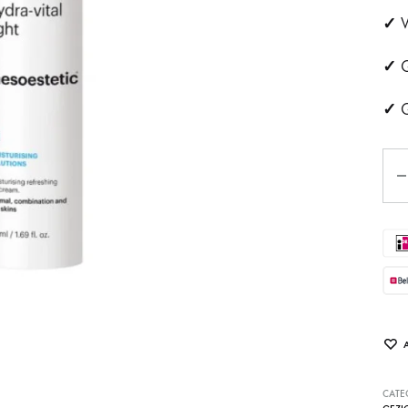
✓
ehandeling
Huidveroudering
V
✓
G
a
Pigmentvlekken
✓
G
andeling
Rosacea
ips
Aan
Eye
tjes
schapsbehandeling
CATE