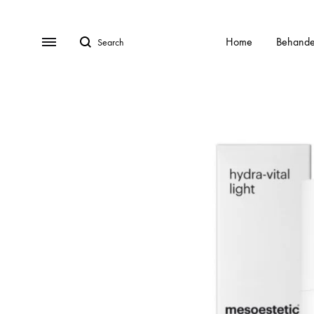
Search
Menu
Home
Behande
BEHANDELINGEN
Gratis Consult
Alle behandelingen
HydraFa
Afspraak Maken
Acnebehandeling
Kalknag
Veel gestelde vragen (FAQ)
Acnelan behandeling
Laser o
Over ons
Contact
Cellulite
Littekens
Chemische peelings
Pigment