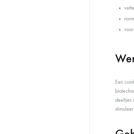
vett
norm
voor
Wer
Een comb
biotechn
deeltjes
stimuleer
Geb