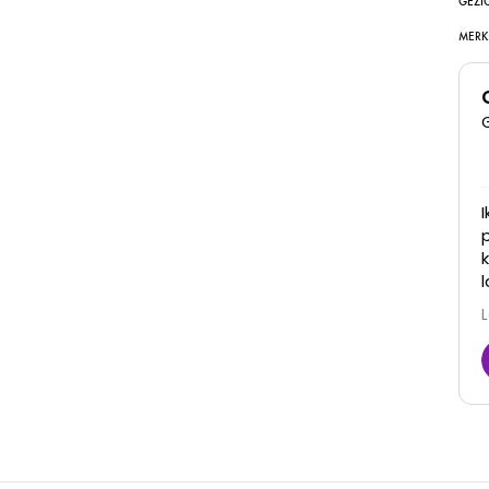
GEZI
MERK
Super goede kliniek, dames denken met je mee
en zijn erg vriendelijk. Zijn goed in hun werk en je
ziet ook daadwerkelijk resultaat! Zeker een
aanrader
Juna
6 Maart 2026