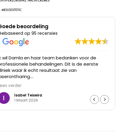
CHTSVERZORGING
,
NACHTCREMES
:
MESOESTETIC
Goede beoordeling
Gebaseerd op
95 recensies
Ik wil Damla en haar team bedanken voor de
Ik he
professionele behandelingen. Dit is de eerste
was t
kliniek waar ik echt resultaat zie van
waren
laserontharing.
Lees verder
De haargroei is duidelijk verminderd en mijn huid
voelt gladder aan. Ik ben ontzettend blij met het
Isabel Teixeira
1 Maart 2026
resultaat en de goede begeleiding. Echt een
aanrader.