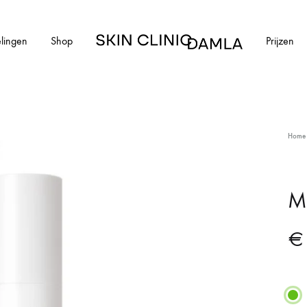
lingen
Shop
Prijzen
Skin
Clinic
Damla
HUIDAANDOENINGEN
Home
cial
Alle huidaandoeningen
els en schimmelnagels
Acne
Me
ntharen
Acne littekens
€
Couperose
vlekken
Gerstekorrels