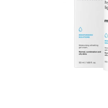
Cosmelan behandeling
Relax b
Couperose
Rosace
Dermamelan behandeling
Rug beh
Droge huid behandeling
SmoothL
Fotona Fractionele Laser
Smooth
Hoofdhuidbehandeling
Steelwra
Huidverjonging
Zwanger