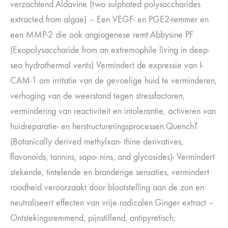
verzachtend.Aldavine (two sulphated polysaccharides
extracted from algae) – Een VEGF- en PGE2-remmer en
een MMP-2 die ook angiogenese remt.Abbysine PF
(Exopolysaccharide from an extremophile living in deep-
sea hydrothermal vents) Vermindert de expressie van I-
CAM-1 om irritatie van de gevoelige huid te verminderen,
verhoging van de weerstand tegen stressfactoren,
vermindering van reactiviteit en intolerantie, activeren van
huidreparatie- en herstructureringsprocessen.QuenchT
(Botanically derived methylxan- thine derivatives,
flavonoids, tannins, sapo- nins, and glycosides)- Vermindert
stekende, tintelende en branderige sensaties, vermindert
roodheid veroorzaakt door blootstelling aan de zon en
neutraliseert effecten van vrije radicalen.Ginger extract –
Ontstekingsremmend, pijnstillend, antipyretisch,