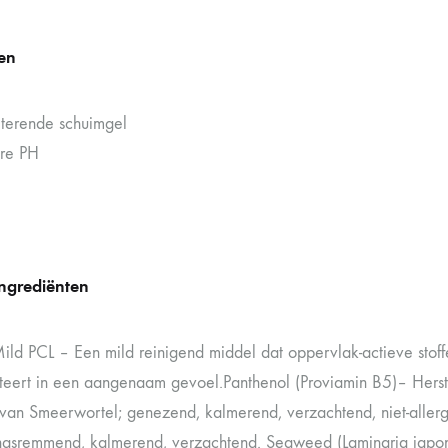
en
riterende schuimgel
ure PH
ingrediënten
ild PCL – Een mild reinigend middel dat oppervlak-actieve stof
lteert in een aangenaam gevoel.Panthenol (Proviamin B5)– Herstel
 van Smeerwortel; genezend, kalmerend, verzachtend, niet-allerg
ngsremmend, kalmerend, verzachtend. Seaweed (Laminaria japonic