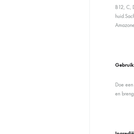
B12, C, 
huid.Sach
Amazonew
Gebruik
Doe een 
en breng
Ingredi