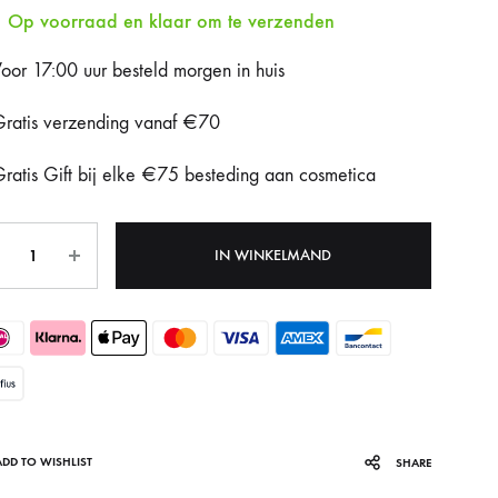
Op voorraad en klaar om te verzenden
Fotona Dynamis NX
oor 17:00 uur besteld morgen in huis
Gentle Max Pro
ratis verzending vanaf €70
Hydrafacial Syndeo
ratis Gift bij elke €75 besteding aan cosmetica
LPG Endermologie
tal
Lumi8
IN WINKELMAND
Tixel
ADD TO WISHLIST
SHARE