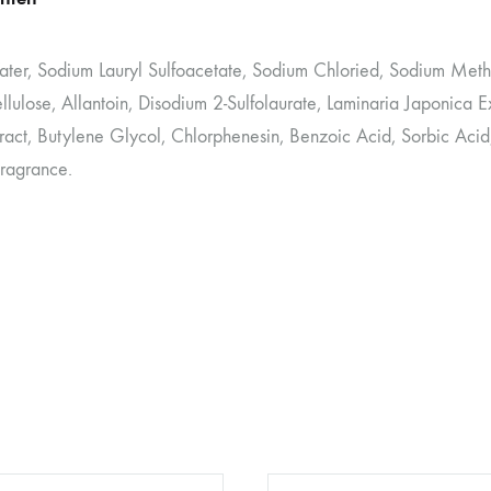
er, Sodium Lauryl Sulfoacetate, Sodium Chloried, Sodium Methy
lulose, Allantoin, Disodium 2-Sulfolaurate, Laminaria Japonica Ext
ract, Butylene Glycol, Chlorphenesin, Benzoic Acid, Sorbic Aci
ragrance.