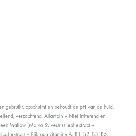
fen gebruikt, opschuimt en behoudt de pH van de huid,
lend, verzachtend. Allantoin – Niet irriterend en
een.Mallow (Malva Sylvestris) leaf extract –
a) extract – Rijk aan vitamine A, B1, B2, B3, B5,