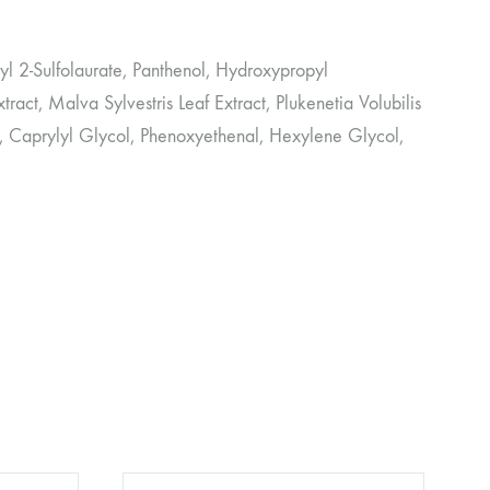
l 2-Sulfolaurate, Panthenol, Hydroxypropyl
ract, Malva Sylvestris Leaf Extract, Plukenetia Volubilis
d, Caprylyl Glycol, Phenoxyethenal, Hexylene Glycol,