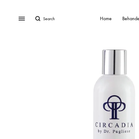
Search
Menu
Home
Behande
BEHANDELINGEN
Gratis Consult
Alle behandelingen
HydraFa
Afspraak Maken
Acnebehandeling
Kalknag
Veel gestelde vragen (FAQ)
Acnelan behandeling
Laser o
Over ons
Contact
Cellulite
Littekens
Chemische peelings
Pigment