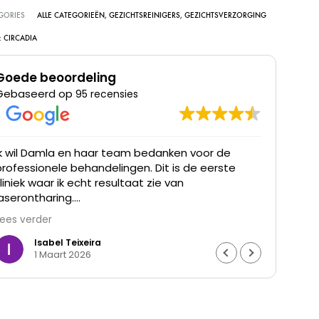
GORIES
ALLE CATEGORIEËN
,
GEZICHTSREINIGERS
,
GEZICHTSVERZORGING
:
CIRCADIA
Goede beoordeling
Gebaseerd op
95 recensies
Ik wil Damla en haar team bedanken voor de
Ik he
professionele behandelingen. Dit is de eerste
was t
kliniek waar ik echt resultaat zie van
waren
laserontharing.
Lees verder
De haargroei is duidelijk verminderd en mijn huid
voelt gladder aan. Ik ben ontzettend blij met het
Isabel Teixeira
1 Maart 2026
resultaat en de goede begeleiding. Echt een
aanrader.