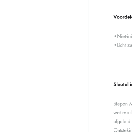
Voordel
•Niet-ir
•Licht z
Sleutel 
Stepan M
wat resu
afgeleid
Ontsteki