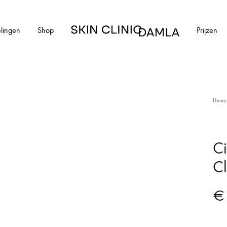
lingen
Shop
Prijzen
Skin
Clinic
Damla
HUIDAANDOENINGEN
Home
cial
Alle huidaandoeningen
els en schimmelnagels
Acne
Ci
C
ntharen
Acne littekens
Couperose
€
vlekken
Gerstekorrels