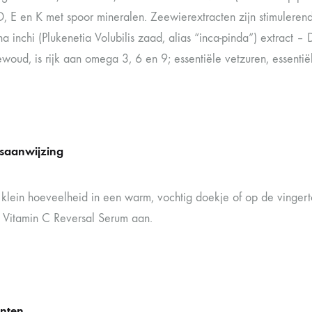
D, E en K met spoor mineralen. Zeewierextracten zijn stimuleren
a inchi (Plukenetia Volubilis zaad, alias “inca-pinda”) extract –
oud, is rijk aan omega 3, 6 en 9; essentiële vetzuren, essentië
saanwijzing
klein hoeveelheid in een warm, vochtig doekje of op de vinger
 Vitamin C Reversal Serum aan.
ënten