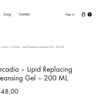
Cart
Zorg
Contact
Sign in
0
APPARATEN
»
Shop
»
Circadia – Lipid Replacing Cleansing Gel – 200 ML
Alle apparaten
Carbonlaser
rcadia – Lipid Replacing
leansing Gel – 200 ML
CarboXyneo
Dermapen 4
48,00
Eve M huidscan (Meitu huidscan)