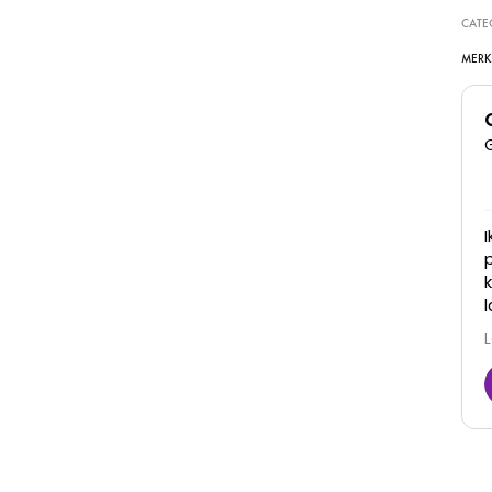
CATE
MERK
Super goede kliniek, dames denken met je mee
en zijn erg vriendelijk. Zijn goed in hun werk en je
ziet ook daadwerkelijk resultaat! Zeker een
aanrader
Juna
6 Maart 2026