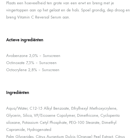
Plaats een hoeveelheid ten grote van een erwt en breng met je
vingertoppen aan op het gelaat en de hals. Spoel grondig, dep droog en
breng Vitamin C Reversal Serum aan.
Actieve ingrediënten
Avobenzone 3,0% – Sunscreen
Octinoxate 7,5% – Sunscreen
Octocrylene 2,8% – Sunscreen
Ingrediënten
Aqua/Water, C12-15 Alkyl Benzoate, Ethylhexyl Methoxycrylene,
Glycerin, Silica, VP/Eicosene Copolymer, Dimethicone, Cyclopenta
siloxane, Potassium Cetyl Phosphate, PEG-100 Stearate, Dimethyl
Capramide, Hydrogenated
Palm Glycerides, Citrus Aurantium Dulcis (Orange) Peel Extract, Citrus