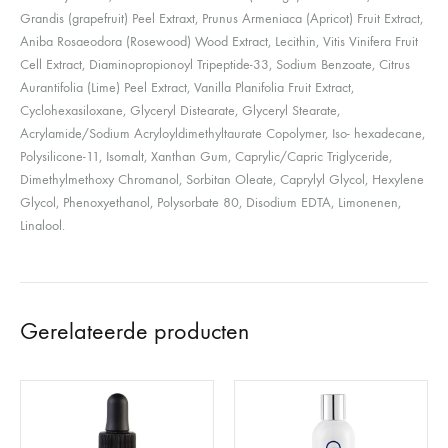
Grandis (grapefruit) Peel Extraxt, Prunus Armeniaca (Apricot) Fruit Extract,
Aniba Rosaeodora (Rosewood) Wood Extract, Lecithin, Vitis Vinifera Fruit
Cell Extract, Diaminopropionoyl Tripeptide-33, Sodium Benzoate, Citrus
Aurantifolia (Lime) Peel Extract, Vanilla Planifolia Fruit Extract,
Cyclohexasiloxane, Glyceryl Distearate, Glyceryl Stearate,
Acrylamide/Sodium Acryloyldimethyltaurate Copolymer, Iso- hexadecane,
Polysilicone-11, Isomalt, Xanthan Gum, Caprylic/Capric Triglyceride,
Dimethylmethoxy Chromanol, Sorbitan Oleate, Caprylyl Glycol, Hexylene
Glycol, Phenoxyethanol, Polysorbate 80, Disodium EDTA, Limonenen,
Linalool.
Gerelateerde producten