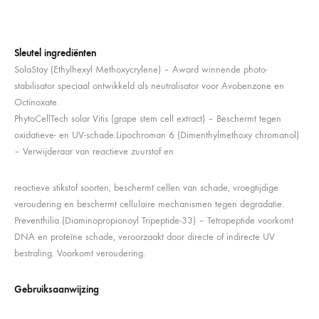
Sleutel ingrediënten
SolaStay (Ethylhexyl Methoxycrylene) – Award winnende photo-
stabilisator speciaal ontwikkeld als neutralisator voor Avobenzone en
Octinoxate.
PhytoCellTech solar Vitis (grape stem cell extract) – Beschermt tegen
oxidatieve- en UV-schade.Lipochroman 6 (Dimenthylmethoxy chromanol)
– Verwijderaar van reactieve zuurstof en
reactieve stikstof soorten, beschermt cellen van schade, vroegtijdige
veroudering en beschermt cellulaire mechanismen tegen degradatie.
Preventhilia (Diaminopropionoyl Tripeptide-33) – Tetrapeptide voorkomt
DNA en proteïne schade, veroorzaakt door directe of indirecte UV
bestraling. Voorkomt veroudering.
Gebruiksaanwijzing