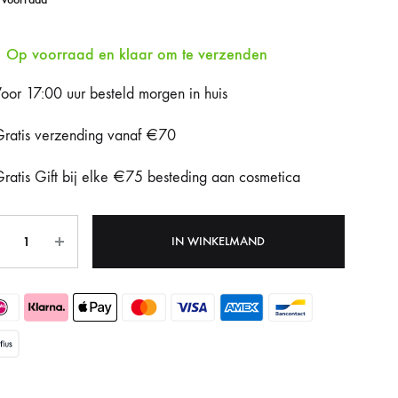
Fotona Dynamis NX
Op voorraad en klaar om te verzenden
Gentle Max Pro
oor 17:00 uur besteld morgen in huis
Hydrafacial Syndeo
ratis verzending vanaf €70
LPG Endermologie
ratis Gift bij elke €75 besteding aan cosmetica
Lumi8
tal
Tixel
IN WINKELMAND