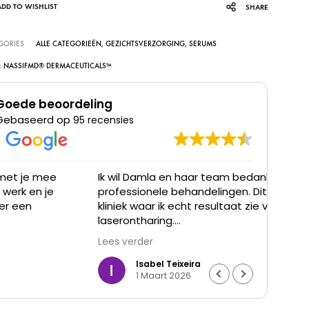
ADD TO WISHLIST
SHARE
GORIES
ALLE CATEGORIEËN
,
GEZICHTSVERZORGING
,
SERUMS
:
NASSIFMD®️ DERMACEUTICALS™️
Goede beoordeling
Gebaseerd op
95 recensies
Ik wil Damla en haar team bedanken voor de
Ik he
professionele behandelingen. Dit is de eerste
was t
kliniek waar ik echt resultaat zie van
waren
laserontharing.
Lees verder
De haargroei is duidelijk verminderd en mijn huid
voelt gladder aan. Ik ben ontzettend blij met het
Isabel Teixeira
1 Maart 2026
resultaat en de goede begeleiding. Echt een
aanrader.