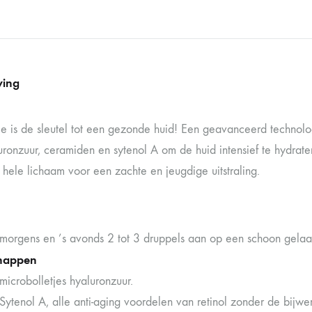
ving
ie is de sleutel tot een gezonde huid! Een geavanceerd technol
ronzuur, ceramiden en sytenol A om de huid intensief te hydrater
 hele lichaam voor een zachte en jeugdige uitstraling.
 morgens en ’s avonds 2 tot 3 druppels aan op een schoon gelaat
happen
microbolletjes hyaluronzuur.
Sytenol A, alle anti-aging voordelen van retinol zonder de bijwe