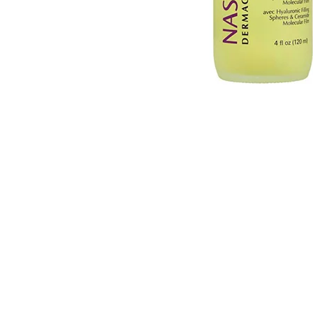
Cosmelan behandeling
Relax b
Couperose
Rosace
Dermamelan behandeling
Rug beh
Droge huid behandeling
SmoothL
Fotona Fractionele Laser
Smooth
Hoofdhuidbehandeling
Steelwra
Huidverjonging
Zwanger