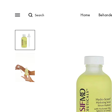
Search
Menu
Home
Behande
BEHANDELINGEN
Gratis Consult
Alle behandelingen
HydraFa
Afspraak Maken
Acnebehandeling
Kalknag
Veel gestelde vragen (FAQ)
Acnelan behandeling
Laser o
Over ons
Contact
Cellulite
Littekens
Chemische peelings
Pigment