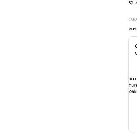
CATE
MERK
Super goede kliniek, dames denken met je mee
en zijn erg vriendelijk. Zijn goed in hun werk en je
ziet ook daadwerkelijk resultaat! Zeker een
aanrader
Juna
6 Maart 2026