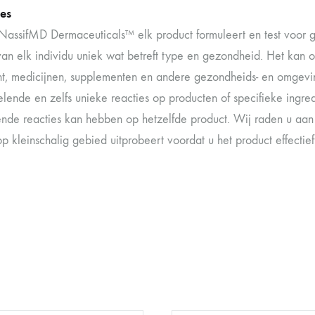
es
assifMD Dermaceuticals™ elk product formuleert en test voor g
van elk individu uniek wat betreft type en gezondheid. Het kan
t, medicijnen, supplementen en andere gezondheids- en omgevi
elende en zelfs unieke reacties op producten of specifieke ingre
lende reacties kan hebben op hetzelfde product. Wij raden u aan 
p kleinschalig gebied uitprobeert voordat u het product effectie