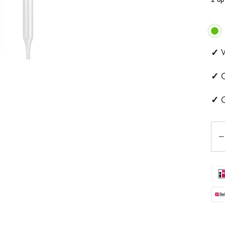
ehandeling
Huidveroudering
a
Pigmentvlekken
✓
V
andeling
Rosacea
✓
G
ips
✓
G
Eye
Aan
tjes
schapsbehandeling