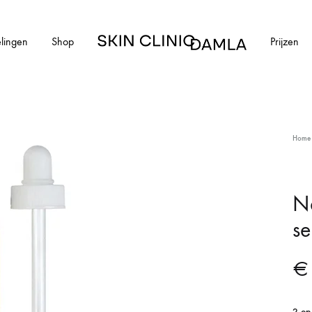
lingen
Shop
Prijzen
Skin
Clinic
Damla
HUIDAANDOENINGEN
Home
cial
Alle huidaandoeningen
els en schimmelnagels
Acne
Na
s
ntharen
Acne littekens
Couperose
€
vlekken
Gerstekorrels
2 op