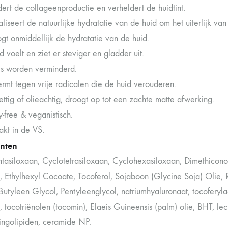
ert de collageenproductie en verheldert de huidtint.
liseert de natuurlijke hydratatie van de huid om het uiterlijk v
gt onmiddellijk de hydratatie van de huid.
 voelt en ziet er steviger en gladder uit.
s worden verminderd.
rmt tegen vrije radicalen die de huid verouderen.
ttig of olieachtig, droogt op tot een zachte matte afwerking.
-free & veganistisch.
kt in de VS.
ënten
tasiloxaan, Cyclotetrasiloxaan, Cyclohexasiloxaan, Dimethicono
t, Ethylhexyl Cocoate, Tocoferol, Sojaboon (Glycine Soja) Olie,
 Butyleen Glycol, Pentyleenglycol, natriumhyaluronaat, tocoferyla
, tocotriënolen (tocomin), Elaeis Guineensis (palm) olie, BHT, leci
ingolipiden, ceramide NP.