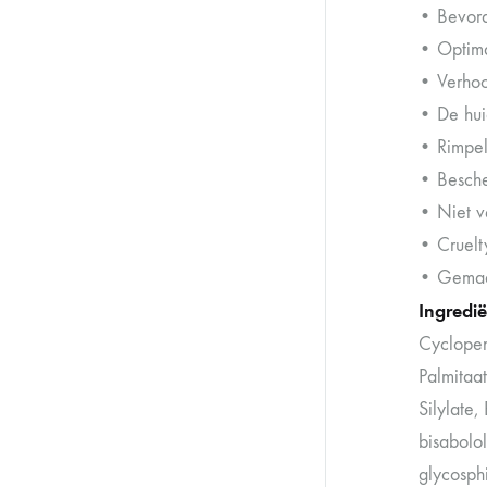
• Bevord
• Optima
• Verhoo
• De huid
• Rimpel
• Besche
• Niet ve
• Cruelty
• Gemaa
Ingredi
Cyclopen
Palmitaa
Silylate,
bisabolol
glycosph