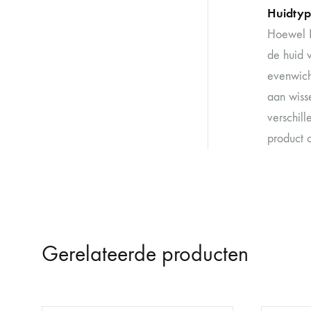
Huidtyp
Hoewel N
de huid 
evenwich
aan wiss
verschil
product o
Gerelateerde producten