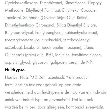
Cyclohexasiloxaan, Dimethiconol, Dimethicone, Caprylyl
Methicone, Ethylhexyl Palmitaat, Ethylhexyl Cocoate,
Tocoferol, Sojaboon (Glycine Soja) Olie, Retinol,
Dimethylmethoxy Chromanol, Silica Dimethyl Silylate,
Butyleen Glycol, Pentyleenglycol, natriumhyaluronaat,
tocoferylacetaat, geur, bakuchiol, tetrahexyldecyl
ascorbaat, bisabolol, tocotriënolen (tocomin), Elaeis
Guineensis (palm) olie, BHT, lecithine, fenyltrimethicone,
caprylyl glycol, glycosphingolipiden, ceramide NP.
Huidtypes
Hoewel NassifMD Dermaceuticals™ elk product
formuleert en test voor gebruik op een grote
verscheidenheid aan huidtypen, is de huid van elk individu
uniek wat betreft type en gezondheid. Het kan ook
worden beïnvloed door allergieën, hormonaal evenwicht,