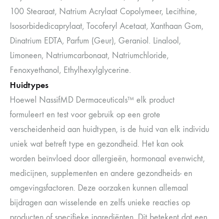
100 Stearaat, Natrium Acrylaat Copolymeer, Lecithine,
Isosorbidedicaprylaat, Tocoferyl Acetaat, Xanthaan Gom,
Dinatrium EDTA, Parfum (Geur), Geraniol. Linalool,
Limoneen, Natriumcarbonaat, Natriumchloride,
Fenoxyethanol, Ethylhexylglycerine.
Huidtypes
Hoewel NassifMD Dermaceuticals™ elk product
formuleert en test voor gebruik op een grote
verscheidenheid aan huidtypen, is de huid van elk individu
uniek wat betreft type en gezondheid. Het kan ook
worden beïnvloed door allergieën, hormonaal evenwicht,
medicijnen, supplementen en andere gezondheids- en
omgevingsfactoren. Deze oorzaken kunnen allemaal
bijdragen aan wisselende en zelfs unieke reacties op
producten of specifieke ingrediënten. Dit betekent dat een