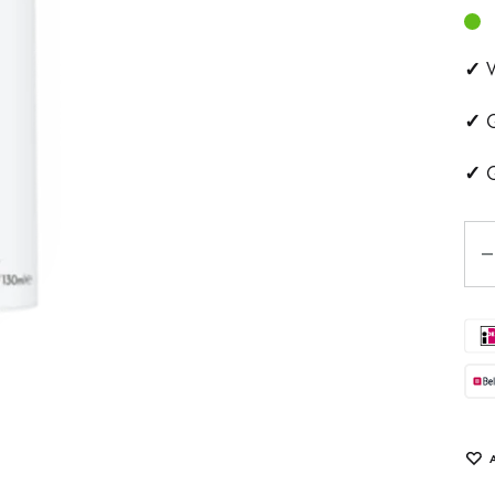
ehandeling
Huidveroudering
✓
V
a
Pigmentvlekken
✓
G
andeling
Rosacea
✓
G
ips
Aan
Eye
tjes
schapsbehandeling