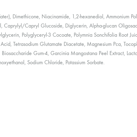
ter), Dimethicone, Niacinamide, 1,2-hexanediol, Ammonium Poly
l, Caprylyl/Capryl Glucoside, Diglycerin, Alpha-glucan Oligosac
lglycerin, Polyglyceryl-3 Cocoate, Polymnia Sonchifolia Root Juic
 Acid, Tetrasodium Glutamate Diacetate, Magnesium Pca, Tocoph
, Biosaccharide Gum-4, Garcinia Mangostana Peel Extract, Lacto
noxyethanol, Sodium Chloride, Potassium Sorbate.