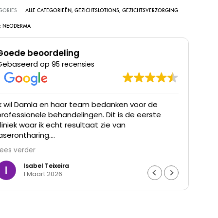
GORIES
ALLE CATEGORIEËN
,
GEZICHTSLOTIONS
,
GEZICHTSVERZORGING
:
NEODERMA
Goede beoordeling
Gebaseerd op
95 recensies
Ik wil Damla en haar team bedanken voor de
Ik he
professionele behandelingen. Dit is de eerste
was t
kliniek waar ik echt resultaat zie van
waren
laserontharing.
Lees verder
De haargroei is duidelijk verminderd en mijn huid
voelt gladder aan. Ik ben ontzettend blij met het
Isabel Teixeira
1 Maart 2026
resultaat en de goede begeleiding. Echt een
aanrader.