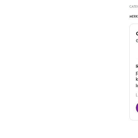
CATE
MERK
Super goede kliniek, dames denken met je mee
en zijn erg vriendelijk. Zijn goed in hun werk en je
ziet ook daadwerkelijk resultaat! Zeker een
aanrader
Juna
6 Maart 2026