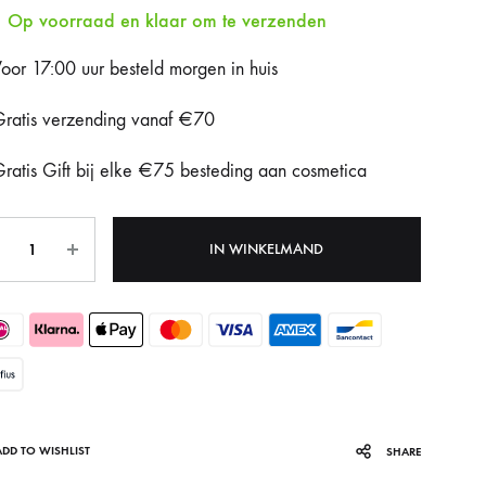
Op voorraad en klaar om te verzenden
Fotona Dynamis NX
oor 17:00 uur besteld morgen in huis
Gentle Max Pro
ratis verzending vanaf €70
Hydrafacial Syndeo
ratis Gift bij elke €75 besteding aan cosmetica
LPG Endermologie
tal
Lumi8
IN WINKELMAND
Tixel
ADD TO WISHLIST
SHARE