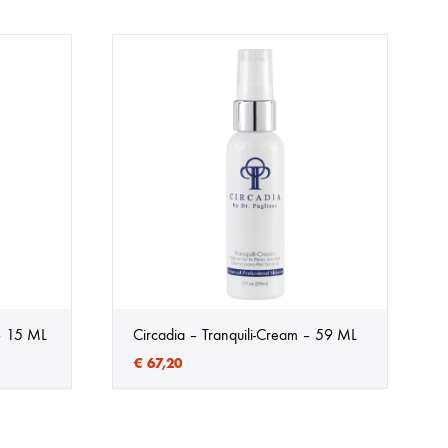
– 15 ML
Circadia – Tranquili-Cream – 59 ML
€
67,20