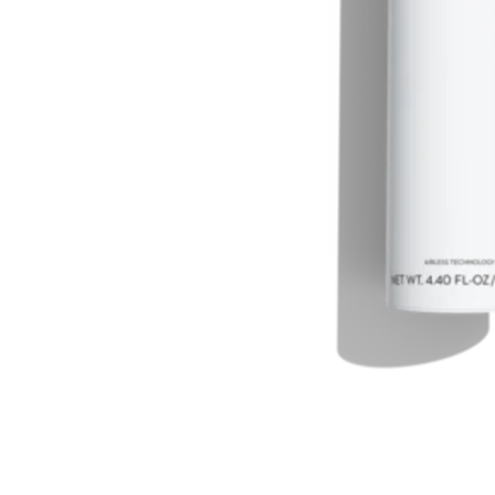
Cosmelan behandeling
Relax b
Couperose
Rosace
Dermamelan behandeling
Rug beh
Droge huid behandeling
SmoothL
Fotona Fractionele Laser
Smooth
Hoofdhuidbehandeling
Steelwra
Huidverjonging
Zwanger