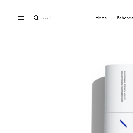
Search
Menu
Home
Behande
BEHANDELINGEN
Gratis Consult
Alle behandelingen
HydraFa
Afspraak Maken
Acnebehandeling
Kalknag
Veel gestelde vragen (FAQ)
Acnelan behandeling
Laser o
Over ons
Contact
Cellulite
Littekens
Chemische peelings
Pigment