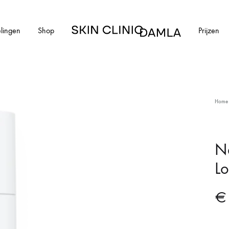
lingen
Shop
Prijzen
Skin
Clinic
Damla
HUIDAANDOENINGEN
Home
cial
Alle huidaandoeningen
els en schimmelnagels
Acne
Ne
Lo
ntharen
Acne littekens
Couperose
€
vlekken
Gerstekorrels