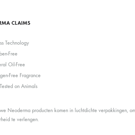
RMA CLAIMS
ess Technology
ben-Free
ral Oil-Free
rgen-Free Fragrance
Tested on Animals
uwe Neoderma producten komen in luchtdichte verpakkingen, om
heid te verlengen.