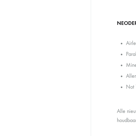
NEODE
Airl
Para
Mine
Alle
Not 
Alle nie
houdbaar