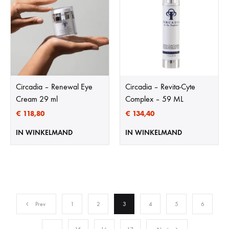
Circadia – Renewal Eye
Circadia – Revita-Cyte
Cream 29 ml
Complex – 59 ML
€
118,80
€
134,40
IN WINKELMAND
IN WINKELMAND
Prev
1
2
3
4
5
6