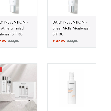
Fotona Dynamis NX
Gentle Max Pro
LY PREVENTION –
DAILY PREVENTION –
 Mineral Tinted
Sheer Matte Moisturizer
Hydrafacial Syndeo
sturizer SPF 30
SPF 30
,96
€
47,96
LPG Endermologie
€
59,95
€
59,95
Lumi8
Tixel