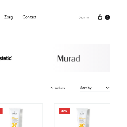
Cart
Zorg
Contact
Sign in
0
APPARATEN
Alle apparaten
Carbonlaser
Sort by
15 Products
CarboXyneo
Dermapen 4
20%
Eve M huidscan (Meitu huidscan)