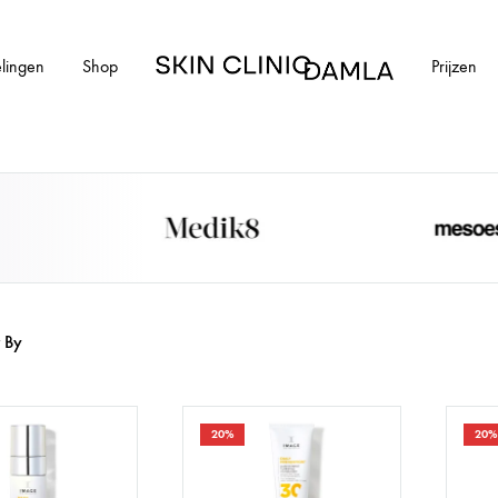
lingen
Shop
Prijzen
Skin
Clinic
Damla
HUIDAANDOENINGEN
cial
Alle huidaandoeningen
els en schimmelnagels
Acne
r By
ntharen
Acne littekens
Couperose
20%
20%
vlekken
Gerstekorrels