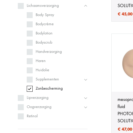
SOLUT
Lichaamsverzorging
€
45,00
Body Spray
Bodycrème
Bodylotion
Bodyscrub
Handverzorging
Haren
Huidolie
Supplementen
Zonbescherming
Lipverzorging
mesopro
fluid
Oogverzorging
PHOTO
Retinol
SOLUT
€
47,00