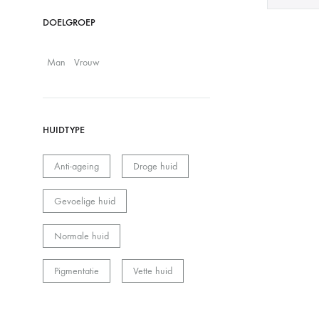
DOELGROEP
Man
Vrouw
HUIDTYPE
Anti-ageing
Droge huid
Gevoelige huid
Normale huid
Pigmentatie
Vette huid