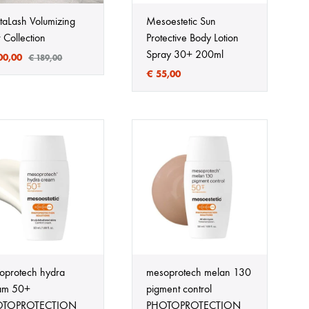
itaLash Volumizing
Mesoestetic Sun
 Collection
Protective Body Lotion
Spray 30+ 200ml
00,00
€
189,00
€
55,00
oprotech hydra
mesoprotech melan 130
am 50+
pigment control
OTOPROTECTION
PHOTOPROTECTION