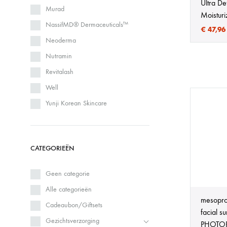
Ultra D
Murad
Moisturi
NassifMD®️ Dermaceuticals™️
€
47,96
Neoderma
Nutramin
Revitalash
Well
Yunji Korean Skincare
CATEGORIEËN
Geen categorie
Alle categorieën
mesopro
Cadeaubon/Giftsets
facial s
Gezichtsverzorging
PHOTO