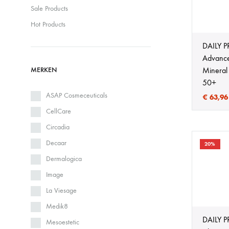
Sale Products
Cosmelan behandeling
Relax b
Hot Products
Couperose
Rosace
DAILY 
Advance
Dermamelan behandeling
Rug beh
MERKEN
Mineral 
50+
Droge huid behandeling
SmoothL
ASAP Cosmeceuticals
€
63,96
Fotona Fractionele Laser
Smooth
CellCare
Circadia
Hoofdhuidbehandeling
Steelwra
Decaar
20%
Dermalogica
Huidverjonging
Zwanger
Image
La Viesage
Medik8
DAILY 
Mesoestetic