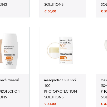
IONS
SOLUTIONS
SO
€
50,00
€
51
tech mineral
mesoprotech sun stick
mes
100
50
PROTECTION
PHOTOPROTECTION
PH
IONS
SOLUTIONS
SO
€
31,00
€
47