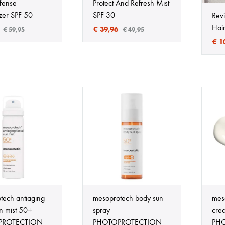
efense
Protect And Refresh Mist
zer SPF 50
SPF 30
Rev
Hair
€
39,96
€
59,95
€
49,95
€
1
tech antiaging
mesoprotech body sun
mes
un mist 50+
spray
cre
PROTECTION
PHOTOPROTECTION
PH