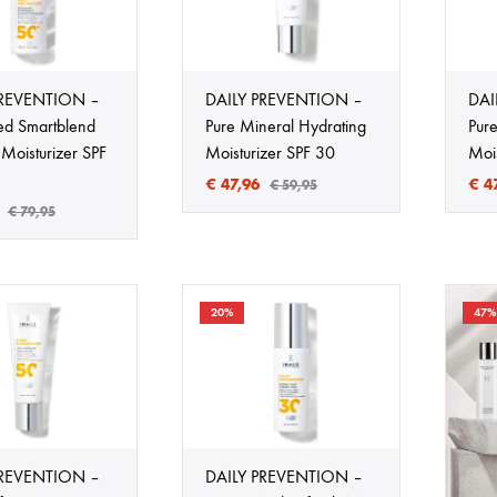
ehandeling
Huidveroudering
a
Pigmentvlekken
PREVENTION –
DAILY PREVENTION –
DAI
d Smartblend
Pure Mineral Hydrating
Pure
andeling
Rosacea
Moisturizer SPF
Moisturizer SPF 30
Moi
€
47,96
€
47
ips
€
59,95
€
79,95
Eye
tjes
20%
47%
schapsbehandeling
PREVENTION –
DAILY PREVENTION –