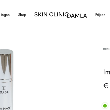
lingen
Shop
Prijzen
Skin
Clinic
Damla
HUIDAANDOENINGEN
Home
cial
Alle huidaandoeningen
els en schimmelnagels
Acne
I
ntharen
Acne littekens
€
Couperose
vlekken
Gerstekorrels