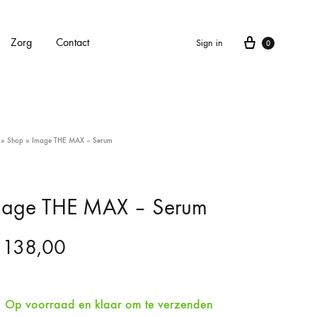
Cart
Zorg
Contact
Sign in
0
APPARATEN
»
Shop
»
Image THE MAX – Serum
Alle apparaten
Carbonlaser
mage THE MAX – Serum
CarboXyneo
138,00
Dermapen 4
Eve M huidscan (Meitu huidscan)
Op voorraad en klaar om te verzenden