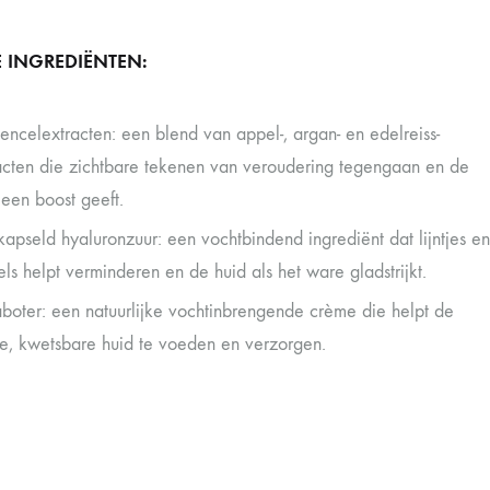
E INGREDIËNTEN:
tencelextracten: een blend van appel-, argan- en edelreiss-
acten die zichtbare tekenen van veroudering tegengaan en de
 een boost geeft.
kapseld hyaluronzuur: een vochtbindend ingrediënt dat lijntjes en
els helpt verminderen en de huid als het ware gladstrijkt.
boter: een natuurlijke vochtinbrengende crème die helpt de
e, kwetsbare huid te voeden en verzorgen.