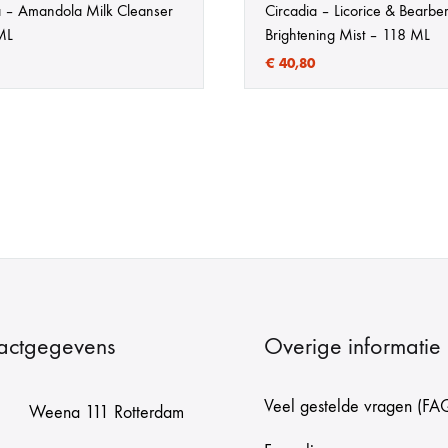
a – Amandola Milk Cleanser
Circadia – Licorice & Bearbe
ML
Brightening Mist – 118 ML
€
40,80
actgegevens
Overige informatie
Veel gestelde vragen (FA
Weena 111 Rotterdam