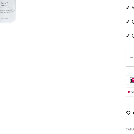
✓
ehandeling
Huidveroudering
V
✓
G
a
Pigmentvlekken
✓
G
andeling
Rosacea
ips
Aan
Eye
tjes
schapsbehandeling
CATE