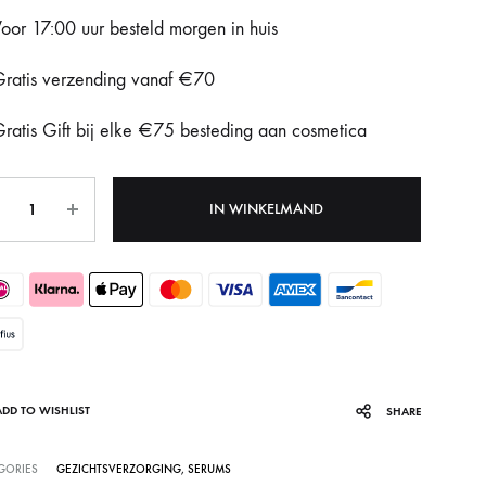
oor 17:00 uur besteld morgen in huis
Fotona Dynamis NX
ratis verzending vanaf €70
Gentle Max Pro
ratis Gift bij elke €75 besteding aan cosmetica
Hydrafacial Syndeo
LPG Endermologie
tal
IN WINKELMAND
Lumi8
Tixel
ADD TO WISHLIST
SHARE
GORIES
GEZICHTSVERZORGING
,
SERUMS