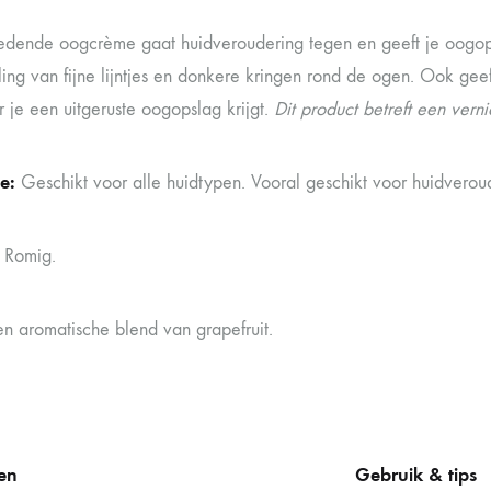
dende oogcrème gaat huidveroudering tegen en geeft je oogops
ing van fijne lijntjes en donkere kringen rond de ogen. Ook gee
 je een uitgeruste oogopslag krijgt.
Dit product betreft een ver
pe:
Geschikt voor alle huidtypen. Vooral geschikt voor huidveroud
:
Romig.
en aromatische blend van grapefruit.
en
Gebruik & tips