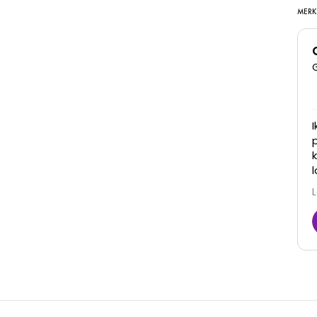
MERK
Super goede kliniek, dames denken met je mee
en zijn erg vriendelijk. Zijn goed in hun werk en je
ziet ook daadwerkelijk resultaat! Zeker een
aanrader
Juna
6 Maart 2026