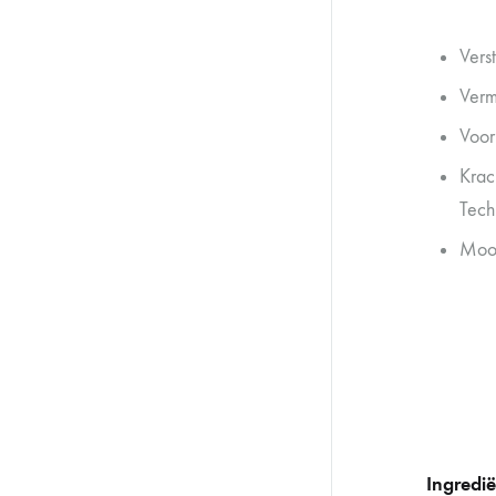
Vers
Vermi
Voor
Krac
Tec
Mooi
Ingredië