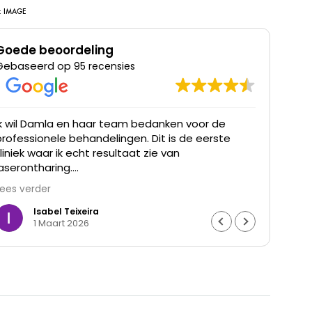
:
IMAGE
Goede beoordeling
Gebaseerd op
95 recensies
Ik wil Damla en haar team bedanken voor de
Ik he
professionele behandelingen. Dit is de eerste
was t
kliniek waar ik echt resultaat zie van
waren
laserontharing.
Lees verder
De haargroei is duidelijk verminderd en mijn huid
voelt gladder aan. Ik ben ontzettend blij met het
Isabel Teixeira
1 Maart 2026
resultaat en de goede begeleiding. Echt een
aanrader.