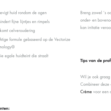
tevigt huid rondom de ogen
Breng zowel ’s oc
onder- en bovenoo
ndert fijne lijntjes en rimpels
kan irritatie vero
komt celveroudering
htige formule gebaseerd op de Vectorize
hnology®
e egale huidteint die straalt
Tips van de prof
Wil je ook graag
Combineer deze
Crème
voor een o
nten: