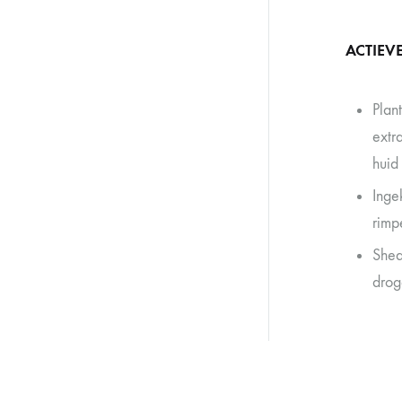
ACTIEV
Plan
extr
huid
Inge
rimp
Shea
drog