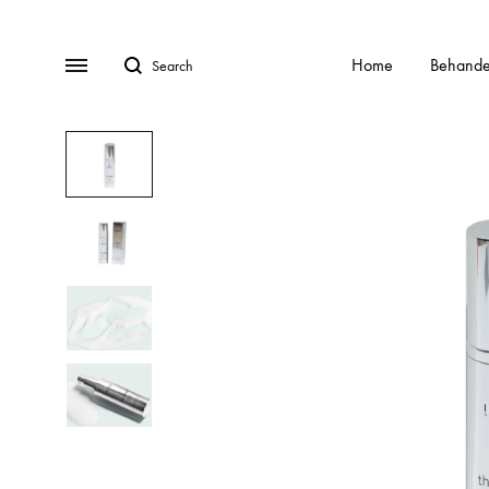
Search
Menu
Home
Behande
BEHANDELINGEN
Gratis Consult
Alle behandelingen
HydraFa
Afspraak Maken
Acnebehandeling
Kalknag
Veel gestelde vragen (FAQ)
Acnelan behandeling
Laser o
Over ons
Contact
Cellulite
Littekens
Chemische peelings
Pigment