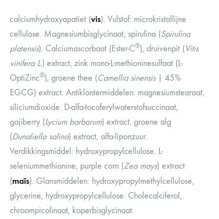
vis
calciumhydroxyapatiet (
). Vulstof: microkristallijne
cellulose. Magnesiumbisglycinaat, spirulina (
Spirulina
®
platensis
). Calciumascorbaat (Ester-C
), druivenpit (
Vitis
vinifera L.
) extract, zink mono-L-methioninesulfaat (L-
®
OptiZinc
), groene thee (
Camellia sinensis
| 45%
EGCG) extract. Antiklontermiddelen: magnesiumstearaat,
siliciumdioxide. D-alfa-tocoferylwaterstofsuccinaat,
gojiberry (
Lycium barbarum
) extract, groene alg
(
Dunaliella salina
) extract, alfa-liponzuur.
Verdikkingsmiddel: hydroxypropylcellulose. L-
seleniummethionine, purple corn (
Zea mays
) extract
maïs
(
). Glansmiddelen: hydroxypropylmethylcellulose,
glycerine, hydroxypropylcellulose. Cholecalciferol,
chroompicolinaat, koperbisglycinaat.