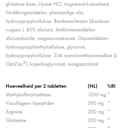
glutamine base, L-lysine HCl, magnesium-L-ascorbaat,
Verdikkingsmiddelen: plantaardige olie,
hydroxypropylcellulose. Bamboescheuten (
Bambusa
vulgaris
| 85% silicium). Antiklontermiddelen:
siliciumdioxide, magnesiumstearaat. Glansmiddelen:
hydroxypropylmethylcellulose, glycerine,
hydroxypropylcellulose. Zink mono-L-methioninesulfaat (L-
®
OptiZinc
), koperbisglycinaat, mangaancitraat.
Hoeveelheid per 2 tabletten
(NL)
%RI
Methylsulfonylmethaan
1200 mg
*
Viscollageen tripeptiden
500 mg
*
Arginine
200 mg
*
Glutamine
200 mg
*