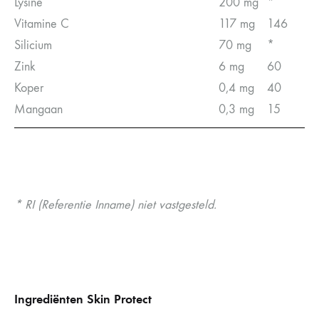
Lysine
200 mg
*
Vitamine C
117 mg
146
Silicium
70 mg
*
Zink
6 mg
60
Koper
0,4 mg
40
Mangaan
0,3 mg
15
* RI (Referentie Inname) niet vastgesteld.
Ingrediënten Skin Protect