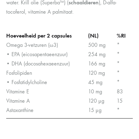
schaaldieren
water. Krill olie (Superba™) (
), D-alfa-
tocoferol, vitamine A palmitaat.
Hoeveelheid per 2 capsules
(NL)
%RI
Omega 3-vetzuren (ω3)
500 mg
*
• EPA (eicosapentaeenzuur)
254 mg
*
• DHA (docosahexaeenzuur)
166 mg
*
Fosfolipiden
120 mg
*
• Fosfatidylcholine
45 mg
*
Vitamine E
10 mg
83
Vitamine A
120 μg
15
Astaxanthine
15 μg
*