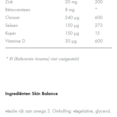
Zink
20 mg
200
Bèta-caroteen
8 mg
*
Chroom
240 μg
600
Seleen
150 μg
273
Koper
150 μg
15
Vitamine D
30 μg
600
* RI (Referentie Inname) niet vastgesteld.
Ingrediënten Skin Balance
vis
vis
olie rijk aan omega 3. Omhulling:
gelatine, glycerol,