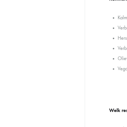
Kalm
Verb
Hers
Verb
Oliev
Veg
Welk re