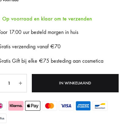
Fotona Dynamis NX
Op voorraad en klaar om te verzenden
Gentle Max Pro
oor 17:00 uur besteld morgen in huis
Hydrafacial Syndeo
ratis verzending vanaf €70
LPG Endermologie
ratis Gift bij elke €75 besteding aan cosmetica
Lumi8
tal
Tixel
IN WINKELMAND