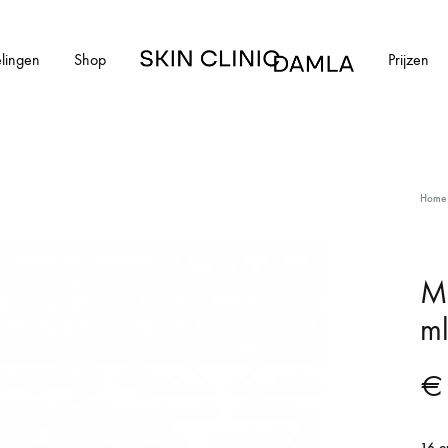
lingen
Shop
Prijzen
Skin
Clinic
Damla
HUIDAANDOENINGEN
Home
cial
Alle huidaandoeningen
els en schimmelnagels
Acne
M
m
ntharen
Acne littekens
Couperose
€
vlekken
Gerstekorrels
16 o