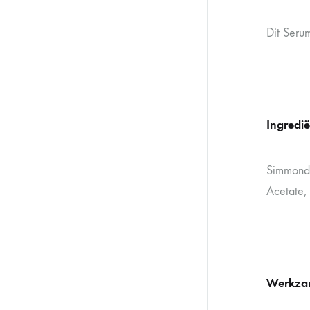
Dit Seru
Ingredi
Simmonds
Acetate, 
Werkzam