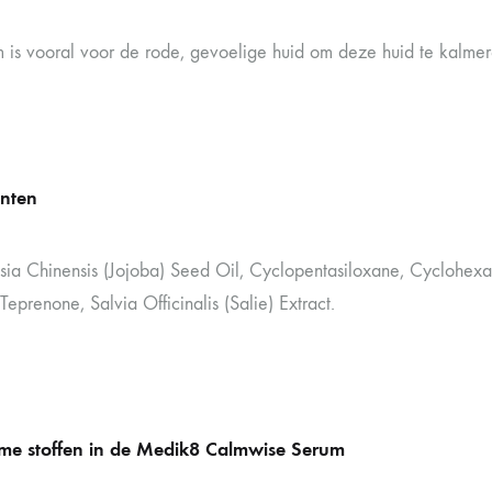
m is vooral voor de rode, gevoelige huid om deze huid te kalme
ënten
ia Chinensis (Jojoba) Seed Oil, Cyclopentasiloxane, Cyclohexas
Teprenone, Salvia Officinalis (Salie) Extract.
e stoffen in de Medik8 Calmwise Serum