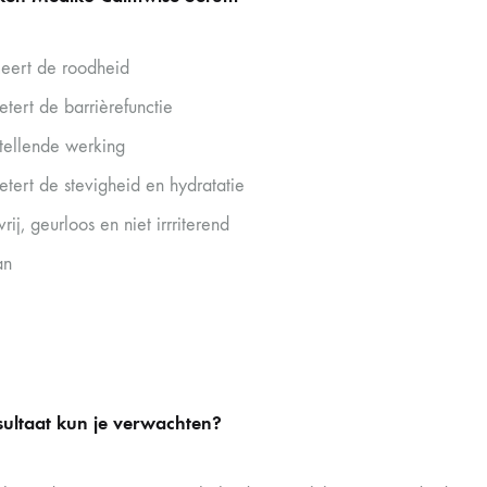
eert de roodheid
etert de barrièrefunctie
tellende werking
etert de stevigheid en hydratatie
rij, geurloos en niet irrriterend
an
sultaat kun je verwachten?