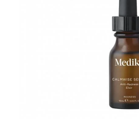
Cosmelan behandeling
Relax b
Couperose
Rosace
Dermamelan behandeling
Rug beh
Droge huid behandeling
SmoothL
Fotona Fractionele Laser
Smooth
Hoofdhuidbehandeling
Steelwra
Huidverjonging
Zwanger