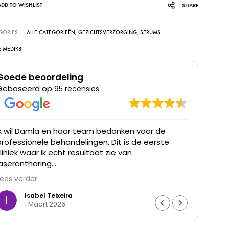
ADD TO WISHLIST
SHARE
GORIES
ALLE CATEGORIEËN
,
GEZICHTSVERZORGING
,
SERUMS
:
MEDIK8
Goede beoordeling
Gebaseerd op
95 recensies
Ik wil Damla en haar team bedanken voor de
Ik he
professionele behandelingen. Dit is de eerste
was t
kliniek waar ik echt resultaat zie van
waren
laserontharing.
Lees verder
De haargroei is duidelijk verminderd en mijn huid
voelt gladder aan. Ik ben ontzettend blij met het
Isabel Teixeira
1 Maart 2026
resultaat en de goede begeleiding. Echt een
aanrader.