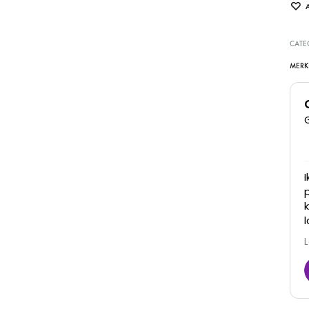
CATE
MERK
Super goede kliniek, dames denken met je mee
en zijn erg vriendelijk. Zijn goed in hun werk en je
ziet ook daadwerkelijk resultaat! Zeker een
aanrader
Juna
6 Maart 2026