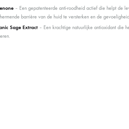
renone
– Een gepatenteerde anti-roodheid actief die helpt de l
hermende barrière van de huid te versterken en de gevoeligheid
anic Sage Extract
– Een krachtige natuurlijke antioxidant die he
eren.