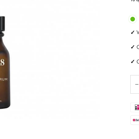
ehandeling
Huidveroudering
a
Pigmentvlekken
✓
V
andeling
Rosacea
✓
G
ips
✓
G
Eye
Aan
tjes
schapsbehandeling