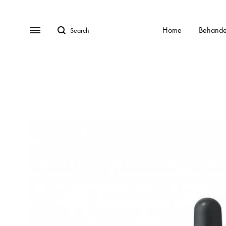
Search
Menu
Home
Behande
BEHANDELINGEN
Gratis Consult
Alle behandelingen
HydraFa
Afspraak Maken
Acnebehandeling
Kalknag
Veel gestelde vragen (FAQ)
Acnelan behandeling
Laser o
Over ons
Contact
Cellulite
Littekens
Chemische peelings
Pigment