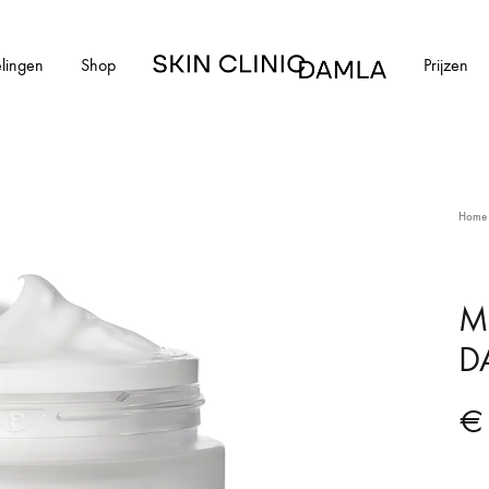
lingen
Shop
Prijzen
Skin
Clinic
Damla
HUIDAANDOENINGEN
Home
cial
Alle huidaandoeningen
els en schimmelnagels
Acne
M
D
ntharen
Acne littekens
Couperose
€
vlekken
Gerstekorrels