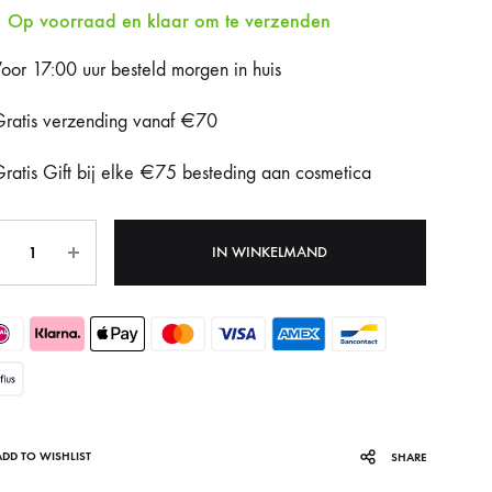
Op voorraad en klaar om te verzenden
Fotona Dynamis NX
oor 17:00 uur besteld morgen in huis
Gentle Max Pro
ratis verzending vanaf €70
Hydrafacial Syndeo
ratis Gift bij elke €75 besteding aan cosmetica
LPG Endermologie
tal
Lumi8
IN WINKELMAND
Tixel
ADD TO WISHLIST
SHARE