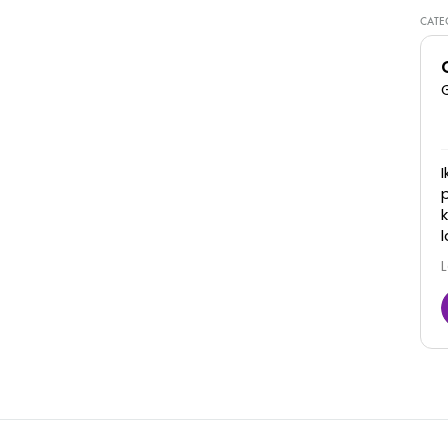
CATE
Super goede kliniek, dames denken met je mee
en zijn erg vriendelijk. Zijn goed in hun werk en je
ziet ook daadwerkelijk resultaat! Zeker een
aanrader
Juna
6 Maart 2026