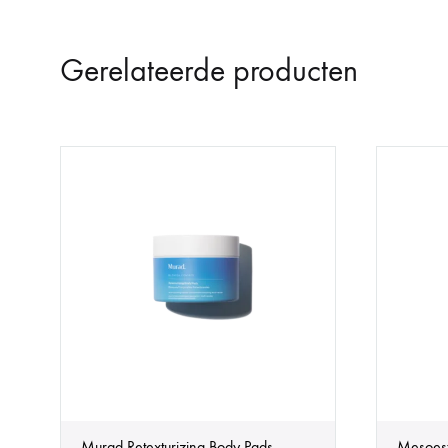
Gerelateerde producten
Murad Retexturizing Body Pads
Mesoest