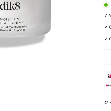
ehandeling
Huidveroudering
✓
V
a
Pigmentvlekken
✓
G
andeling
Rosacea
✓
G
ips
Aan
Eye
tjes
schapsbehandeling