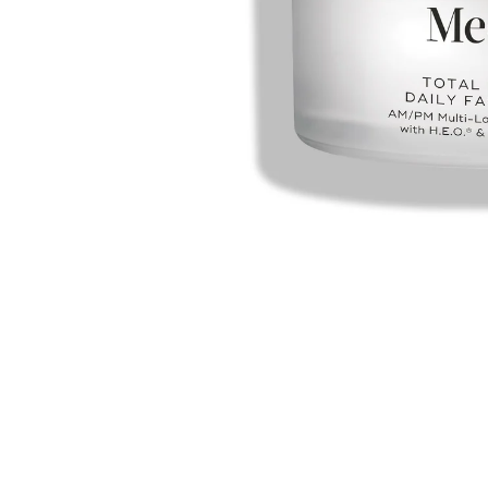
Cosmelan behandeling
Relax b
Couperose
Rosace
Dermamelan behandeling
Rug beh
Droge huid behandeling
SmoothL
Fotona Fractionele Laser
Smooth
Hoofdhuidbehandeling
Steelwra
Huidverjonging
Zwanger