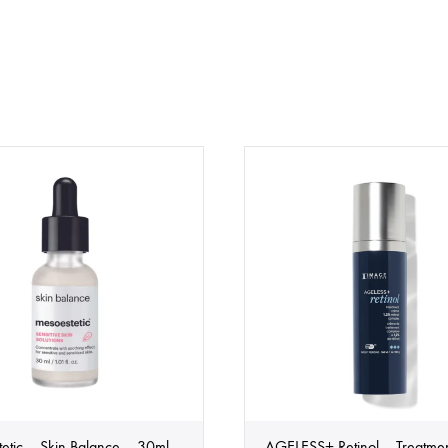
etic – Skin Balance – 30ml
AGELESS+ Retinol – Treatme