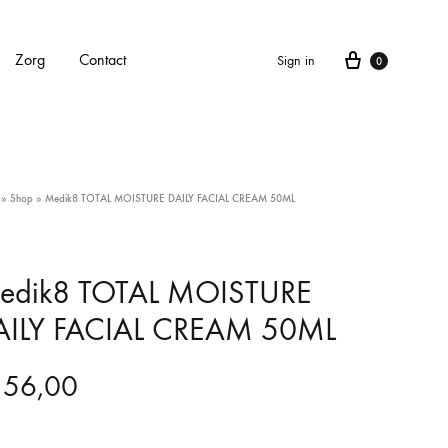
Cart
Zorg
Contact
Sign in
0
APPARATEN
»
Shop
»
Medik8 TOTAL MOISTURE DAILY FACIAL CREAM 50ML
Alle apparaten
Carbonlaser
edik8 TOTAL MOISTURE
AILY FACIAL CREAM 50ML
CarboXyneo
Dermapen 4
56,00
Eve M huidscan (Meitu huidscan)