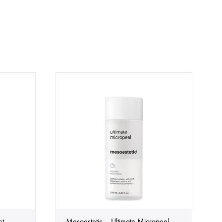
nt
Mesoestetic – Ultimate Micropeel