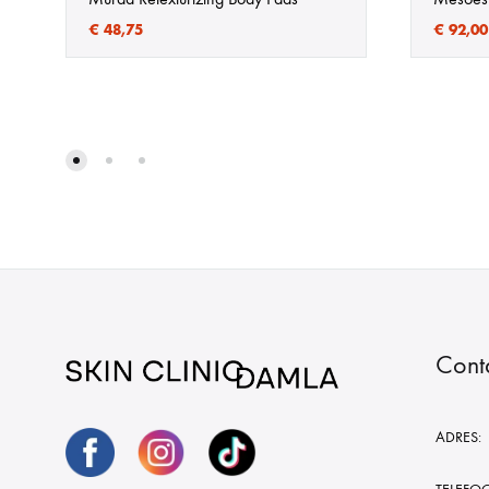
€
48,75
€
92,00
Cont
ADRES: