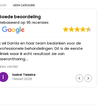
GORY
GEEN CATEGORIE
Goede beoordeling
Gebaseerd op
95 recensies
Ik wil Damla en haar team bedanken voor de
Ik he
professionele behandelingen. Dit is de eerste
was t
kliniek waar ik echt resultaat zie van
waren
laserontharing.
Lees verder
De haargroei is duidelijk verminderd en mijn huid
voelt gladder aan. Ik ben ontzettend blij met het
Isabel Teixeira
1 Maart 2026
resultaat en de goede begeleiding. Echt een
aanrader.