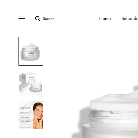
Search
Menu
Home
Behande
BEHANDELINGEN
Gratis Consult
Alle behandelingen
HydraFa
Afspraak Maken
Acnebehandeling
Kalknag
Veel gestelde vragen (FAQ)
Acnelan behandeling
Laser o
Over ons
Contact
Cellulite
Littekens
Chemische peelings
Pigment