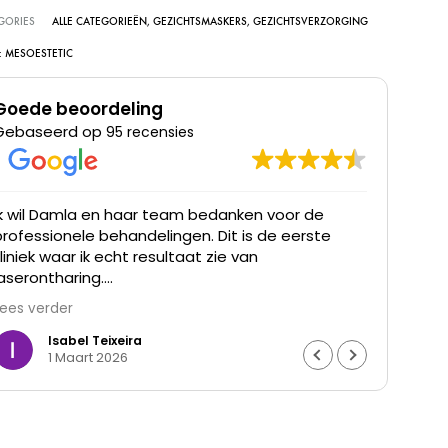
GORIES
ALLE CATEGORIEËN
,
GEZICHTSMASKERS
,
GEZICHTSVERZORGING
:
MESOESTETIC
Goede beoordeling
Gebaseerd op
95 recensies
Ik wil Damla en haar team bedanken voor de
Ik he
professionele behandelingen. Dit is de eerste
was t
kliniek waar ik echt resultaat zie van
waren
laserontharing.
Lees verder
De haargroei is duidelijk verminderd en mijn huid
voelt gladder aan. Ik ben ontzettend blij met het
Isabel Teixeira
1 Maart 2026
resultaat en de goede begeleiding. Echt een
aanrader.