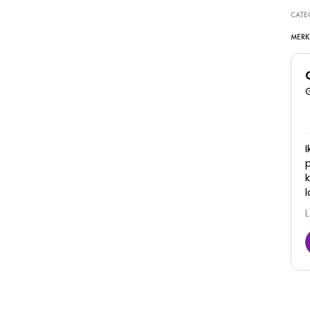
CATE
MERK
Super goede kliniek, dames denken met je mee
en zijn erg vriendelijk. Zijn goed in hun werk en je
ziet ook daadwerkelijk resultaat! Zeker een
aanrader
Juna
6 Maart 2026