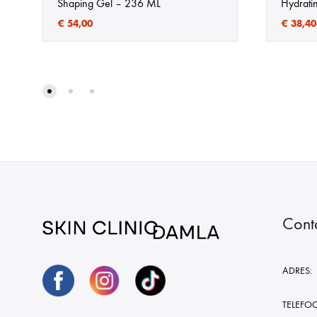
Shaping Gel – 236 ML
Hydrati
€
54,00
€
38,40
Cont
ADRES:
TELEFO