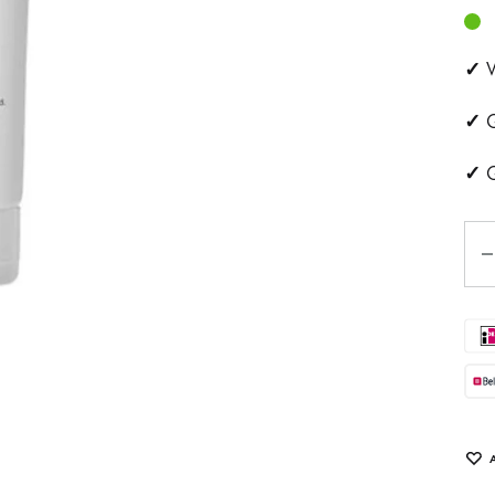
ehandeling
Huidveroudering
✓
V
a
Pigmentvlekken
✓
G
andeling
Rosacea
✓
G
ips
Aan
Eye
tjes
schapsbehandeling