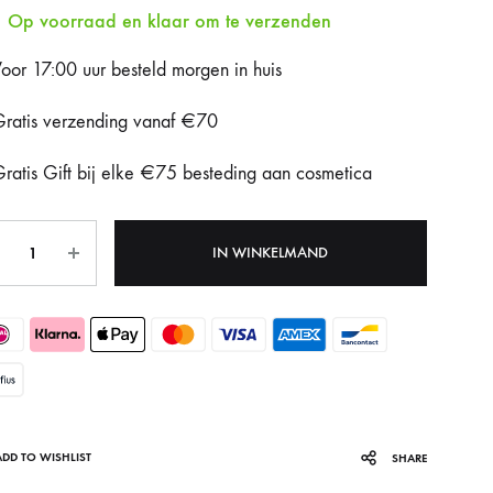
Op voorraad en klaar om te verzenden
Fotona Dynamis NX
oor 17:00 uur besteld morgen in huis
Gentle Max Pro
ratis verzending vanaf €70
Hydrafacial Syndeo
ratis Gift bij elke €75 besteding aan cosmetica
LPG Endermologie
tal
Lumi8
IN WINKELMAND
Tixel
ADD TO WISHLIST
SHARE