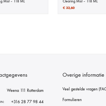
ng Mist – 118 ML
Clearing Mist – 118 ML
€
33,60
actgegevens
Overige informatie
Veel gestelde vragen (FA
Weena 111 Rotterdam
Formulieren
+316 28 77 98 44
ON: