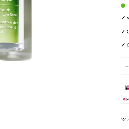
ehandeling
Huidveroudering
✓
V
a
Pigmentvlekken
✓
G
andeling
Rosacea
✓
G
ips
Aan
Eye
tjes
schapsbehandeling