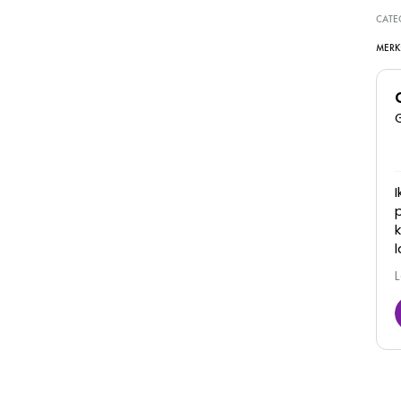
CATE
MERK
Super goede kliniek, dames denken met je mee
en zijn erg vriendelijk. Zijn goed in hun werk en je
ziet ook daadwerkelijk resultaat! Zeker een
aanrader
Juna
6 Maart 2026