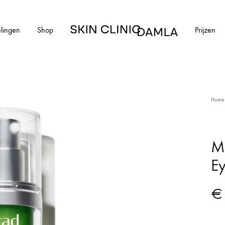
lingen
Shop
Prijzen
Skin
Clinic
Damla
HUIDAANDOENINGEN
Home
cial
Alle huidaandoeningen
els en schimmelnagels
Acne
Mu
E
ntharen
Acne littekens
Couperose
€
vlekken
Gerstekorrels