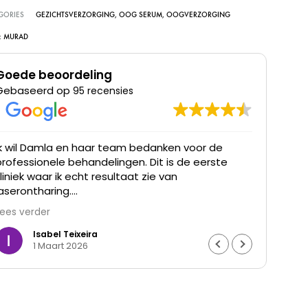
GORIES
GEZICHTSVERZORGING
,
OOG SERUM
,
OOGVERZORGING
:
MURAD
Goede beoordeling
Gebaseerd op
95 recensies
Ik wil Damla en haar team bedanken voor de
Ik he
professionele behandelingen. Dit is de eerste
was t
kliniek waar ik echt resultaat zie van
waren
laserontharing.
Lees verder
De haargroei is duidelijk verminderd en mijn huid
voelt gladder aan. Ik ben ontzettend blij met het
Isabel Teixeira
1 Maart 2026
resultaat en de goede begeleiding. Echt een
aanrader.