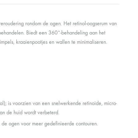
dveroudering rondom de ogen. Het retinol-oogserum van
 behandelen. Biedt een 360˚-behandeling aan het
rimpels, kraaienpootjes en wallen te minimaliseren.
nol); is voorzien van een snelwerkende retinoïde, micro-
 van de huid wordt verbeterd.
m de ogen voor meer gedefinieerde contouren.