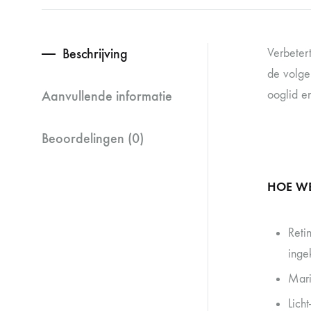
Beschrijving
Verbeter
de volge
Aanvullende informatie
ooglid en
Beoordelingen (0)
HOE WE
Reti
inge
Mari
Lich