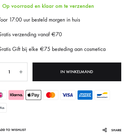
Op voorraad en klaar om te verzenden
Fotona Dynamis NX
oor 17:00 uur besteld morgen in huis
Gentle Max Pro
ratis verzending vanaf €70
Hydrafacial Syndeo
ratis Gift bij elke €75 besteding aan cosmetica
LPG Endermologie
tal
Lumi8
IN WINKELMAND
Tixel
ADD TO WISHLIST
SHARE