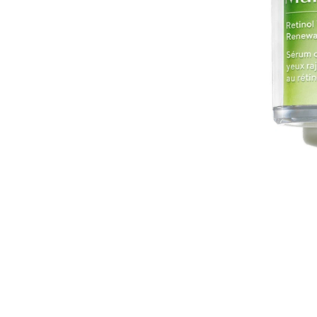
Cosmelan behandeling
Relax b
Couperose
Rosace
Dermamelan behandeling
Rug beh
Droge huid behandeling
SmoothL
Fotona Fractionele Laser
Smooth
Hoofdhuidbehandeling
Steelwra
Huidverjonging
Zwanger