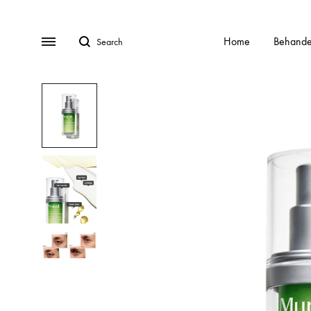
Search
Menu
Home
Behande
BEHANDELINGEN
Gratis Consult
Alle behandelingen
HydraFa
Afspraak Maken
Acnebehandeling
Kalknag
Veel gestelde vragen (FAQ)
Acnelan behandeling
Laser o
Over ons
Contact
Cellulite
Littekens
Chemische peelings
Pigment