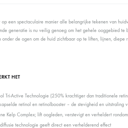
t op een spectaculaire manier alle belangrijke tekenen van hui
nde generatie is nu veilig genoeg om het gehele ooggebied te
 onder de ogen om de huid zichtbaar op te liften, lijnen, diepe 
RKT HET
nol Tri-Active Technologie (250% krachtiger dan traditionele reti
kapselde retinol en retinolbooster – de stevigheid en uitstraling
ne Kelp Complex; lift oogleden, verstevigt en verheldert rondo
t-diffusie technologie geeft direct een verhelderend effect