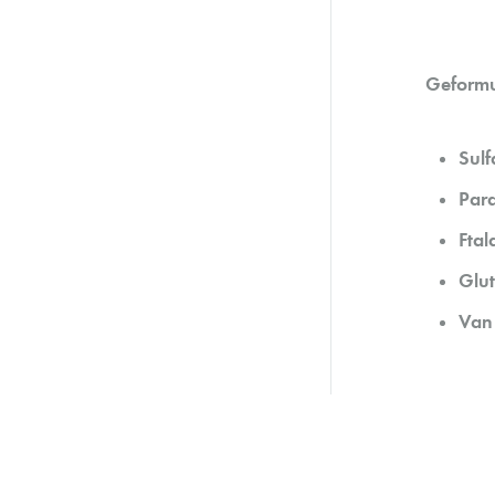
Geformu
Sulf
Par
Ftal
Glu
Van 