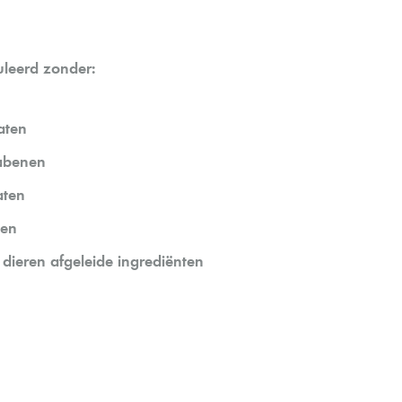
leerd zonder:
aten
abenen
aten
ten
dieren afgeleide ingrediënten