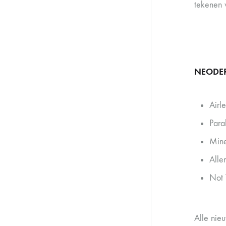
tekenen 
NEODE
Airl
Para
Mine
Alle
Not 
Alle nie