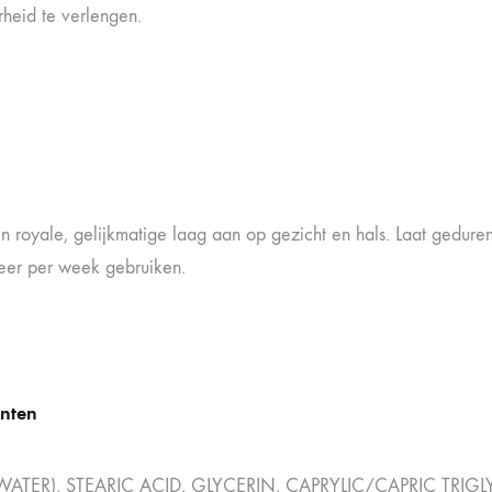
heid te verlengen.
n royale, gelijkmatige laag aan op gezicht en hals. Laat gedur
keer per week gebruiken.
ënten
ATER), STEARIC ACID, GLYCERIN, CAPRYLIC/CAPRIC TRIGL