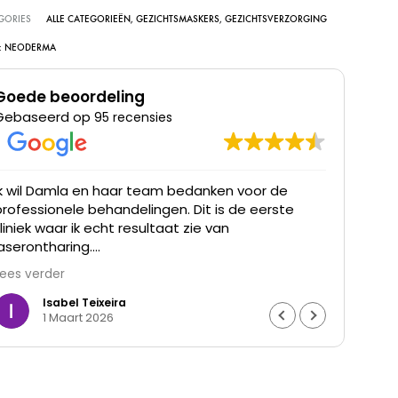
GORIES
ALLE CATEGORIEËN
,
GEZICHTSMASKERS
,
GEZICHTSVERZORGING
:
NEODERMA
Goede beoordeling
Gebaseerd op
95 recensies
Ik wil Damla en haar team bedanken voor de
Ik he
professionele behandelingen. Dit is de eerste
was t
kliniek waar ik echt resultaat zie van
waren
laserontharing.
Lees verder
De haargroei is duidelijk verminderd en mijn huid
voelt gladder aan. Ik ben ontzettend blij met het
Isabel Teixeira
1 Maart 2026
resultaat en de goede begeleiding. Echt een
aanrader.