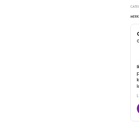
CATE
MERK
Super goede kliniek, dames denken met je mee
en zijn erg vriendelijk. Zijn goed in hun werk en je
ziet ook daadwerkelijk resultaat! Zeker een
aanrader
Juna
6 Maart 2026