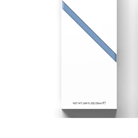
Cosmelan behandeling
Relax b
Couperose
Rosace
Dermamelan behandeling
Rug beh
Droge huid behandeling
SmoothL
Fotona Fractionele Laser
Smooth
Hoofdhuidbehandeling
Steelwra
Huidverjonging
Zwanger