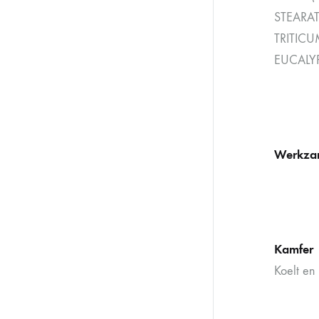
STEARAT
TRITIC
EUCALYP
Werkzam
Kamfer
Koelt en