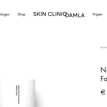
lingen
Shop
Prijzen
Skin
Clinic
Damla
HUIDAANDOENINGEN
Home
cial
Alle huidaandoeningen
els en schimmelnagels
Acne
N
F
ntharen
Acne littekens
Couperose
€
vlekken
Gerstekorrels