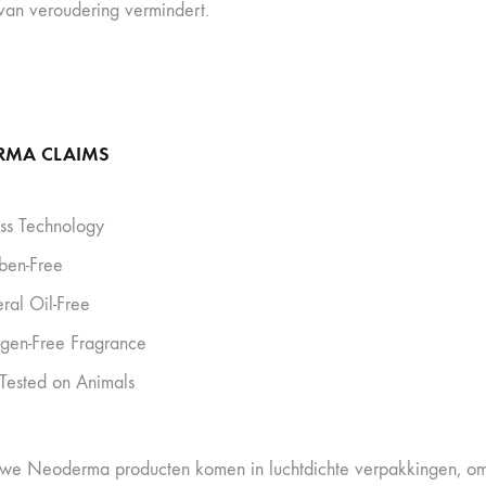
van veroudering vermindert.
RMA CLAIMS
ess Technology
ben-Free
ral Oil-Free
rgen-Free Fragrance
Tested on Animals
uwe Neoderma producten komen in luchtdichte verpakkingen, om