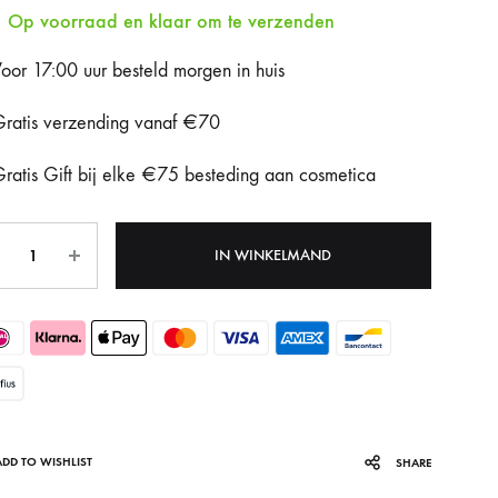
Op voorraad en klaar om te verzenden
Fotona Dynamis NX
oor 17:00 uur besteld morgen in huis
Gentle Max Pro
ratis verzending vanaf €70
Hydrafacial Syndeo
ratis Gift bij elke €75 besteding aan cosmetica
LPG Endermologie
tal
Lumi8
IN WINKELMAND
Tixel
ADD TO WISHLIST
SHARE