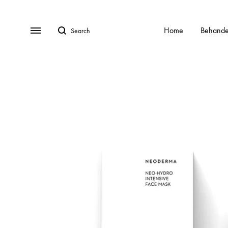
Search
Menu
Home
Behande
BEHANDELINGEN
Gratis Consult
Alle behandelingen
HydraFa
Afspraak Maken
Acnebehandeling
Kalknag
Veel gestelde vragen (FAQ)
Acnelan behandeling
Laser o
Over ons
Contact
Cellulite
Littekens
Chemische peelings
Pigment