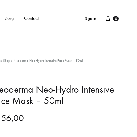
Cart
Zorg
Contact
Sign in
0
APPARATEN
»
Shop
»
Neoderma Neo-Hydro Intensive Face Mask – 50ml
Alle apparaten
Carbonlaser
eoderma Neo-Hydro Intensive
ace Mask – 50ml
CarboXyneo
Dermapen 4
56,00
Eve M huidscan (Meitu huidscan)