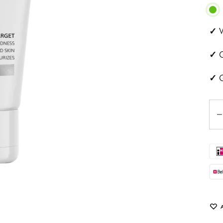
ehandeling
Huidveroudering
✓
V
a
Pigmentvlekken
✓
G
andeling
Rosacea
✓
G
ips
Aan
Eye
tjes
schapsbehandeling