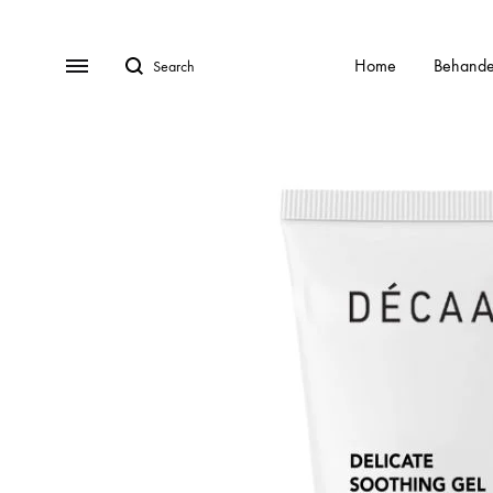
Search
Menu
Home
Behande
BEHANDELINGEN
Gratis Consult
Alle behandelingen
HydraFa
Afspraak Maken
Acnebehandeling
Kalknag
Veel gestelde vragen (FAQ)
Acnelan behandeling
Laser o
Over ons
Contact
Cellulite
Littekens
Chemische peelings
Pigment