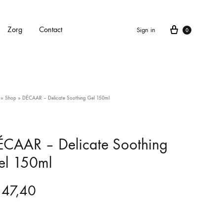
Cart
Zorg
Contact
Sign in
0
APPARATEN
»
Shop
»
DÉCAAR – Delicate Soothing Gel 150ml
Alle apparaten
Carbonlaser
ÉCAAR – Delicate Soothing
el 150ml
CarboXyneo
Dermapen 4
47,40
Eve M huidscan (Meitu huidscan)