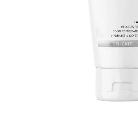
Cosmelan behandeling
Relax b
Couperose
Rosace
Dermamelan behandeling
Rug beh
Droge huid behandeling
SmoothL
Fotona Fractionele Laser
Smooth
Hoofdhuidbehandeling
Steelwra
Huidverjonging
Zwanger