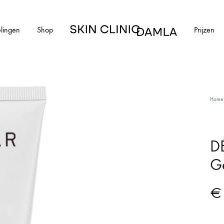
lingen
Shop
Prijzen
Skin
Clinic
Damla
HUIDAANDOENINGEN
Home
cial
Alle huidaandoeningen
els en schimmelnagels
Acne
D
G
ntharen
Acne littekens
Couperose
€
vlekken
Gerstekorrels