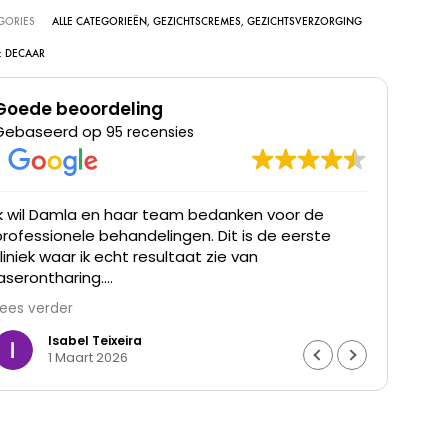
GORIES
ALLE CATEGORIEËN
,
GEZICHTSCREMES
,
GEZICHTSVERZORGING
:
DECAAR
Goede beoordeling
Gebaseerd op
95 recensies
Ik wil Damla en haar team bedanken voor de
Ik he
professionele behandelingen. Dit is de eerste
was t
kliniek waar ik echt resultaat zie van
waren
laserontharing.
Lees verder
De haargroei is duidelijk verminderd en mijn huid
voelt gladder aan. Ik ben ontzettend blij met het
Isabel Teixeira
1 Maart 2026
resultaat en de goede begeleiding. Echt een
aanrader.