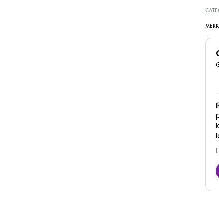
CATE
MERK
Super goede kliniek, dames denken met je mee
en zijn erg vriendelijk. Zijn goed in hun werk en je
ziet ook daadwerkelijk resultaat! Zeker een
aanrader
Juna
6 Maart 2026