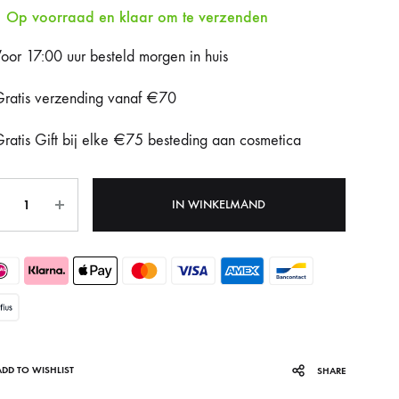
Op voorraad en klaar om te verzenden
Fotona Dynamis NX
oor 17:00 uur besteld morgen in huis
Gentle Max Pro
ratis verzending vanaf €70
Hydrafacial Syndeo
ratis Gift bij elke €75 besteding aan cosmetica
LPG Endermologie
tal
Lumi8
IN WINKELMAND
Tixel
ADD TO WISHLIST
SHARE