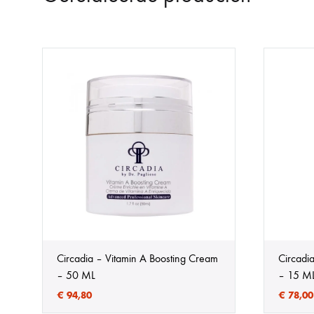
Circadia – Vitamin A Boosting Cream
Circadi
– 50 ML
– 15 M
€
94,80
€
78,00