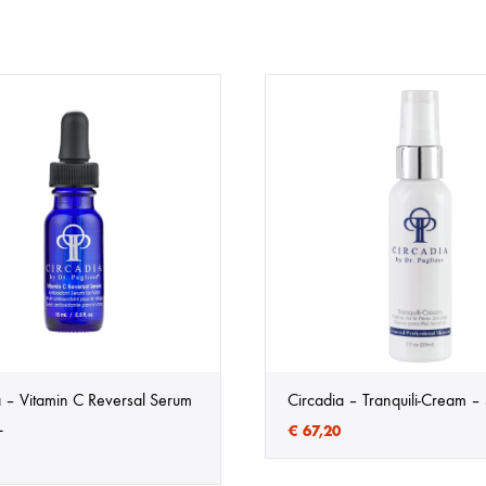
a – Vitamin C Reversal Serum
Circadia – Tranquili-Cream 
L
€
67,20