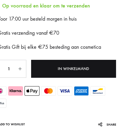
Op voorraad en klaar om te verzenden
Fotona Dynamis NX
oor 17:00 uur besteld morgen in huis
Gentle Max Pro
ratis verzending vanaf €70
Hydrafacial Syndeo
ratis Gift bij elke €75 besteding aan cosmetica
LPG Endermologie
tal
Lumi8
IN WINKELMAND
Tixel
ADD TO WISHLIST
SHARE