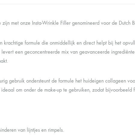
e zijn met onze Insta-Wrinkle Filler genomineerd voor de Dutc
n krachtige formule die onmiddellijk en direct helpt bij het opvu
t levert een geconcentreerde mix van geavanceerde ingrediënten d
akt.
urig gebruik ondersteunt de formule het huideigen collageen voor 
 ideaal om onder de make-up te gebruiken, zodat bijvoorbeeld fou
inderen van lijntjes en rimpels.