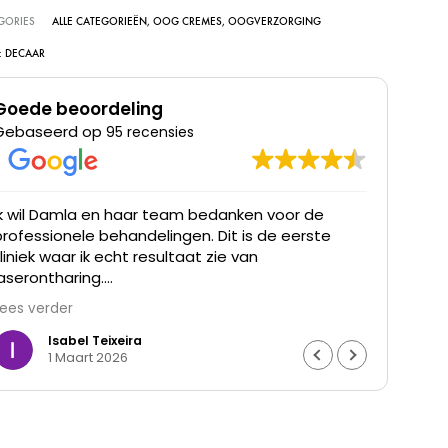
GORIES
ALLE CATEGORIEËN
,
OOG CREMES
,
OOGVERZORGING
:
DECAAR
Goede beoordeling
Gebaseerd op
95 recensies
Ik wil Damla en haar team bedanken voor de
Ik he
professionele behandelingen. Dit is de eerste
was t
kliniek waar ik echt resultaat zie van
waren
laserontharing.
Lees verder
De haargroei is duidelijk verminderd en mijn huid
voelt gladder aan. Ik ben ontzettend blij met het
Isabel Teixeira
1 Maart 2026
resultaat en de goede begeleiding. Echt een
aanrader.