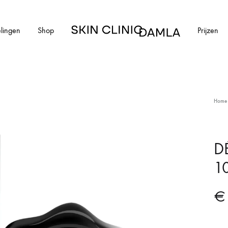
lingen
Shop
Prijzen
Skin
Clinic
Damla
HUIDAANDOENINGEN
Home
cial
Alle huidaandoeningen
els en schimmelnagels
Acne
DÉ
1
ntharen
Acne littekens
Couperose
€
vlekken
Gerstekorrels