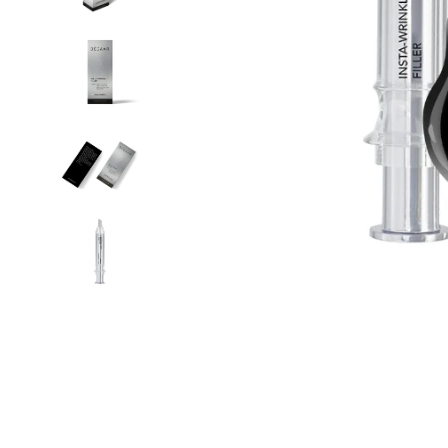
Cosmelan behandeling
Relax b
Couperose
Rosace
Dermamelan behandeling
Rug beh
Droge huid behandeling
SmoothL
Fotona Fractionele Laser
Smooth
Hoofdhuidbehandeling
Steelwra
Huidverjonging
Zwanger