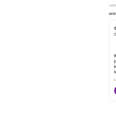
CATE
MERK
Super goede kliniek, dames denken met je mee
en zijn erg vriendelijk. Zijn goed in hun werk en je
ziet ook daadwerkelijk resultaat! Zeker een
aanrader
Juna
6 Maart 2026