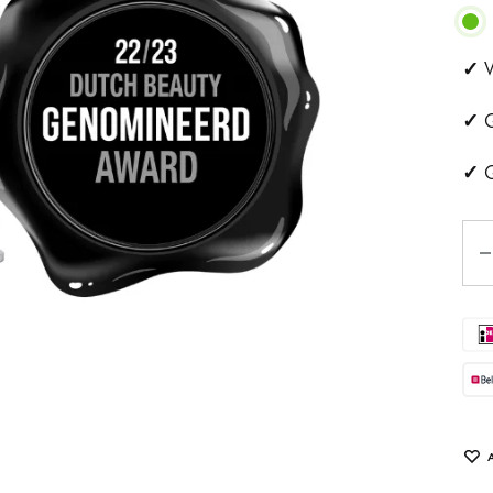
ehandeling
Huidveroudering
✓
V
a
Pigmentvlekken
✓
G
andeling
Rosacea
✓
G
ips
Aan
Eye
tjes
schapsbehandeling