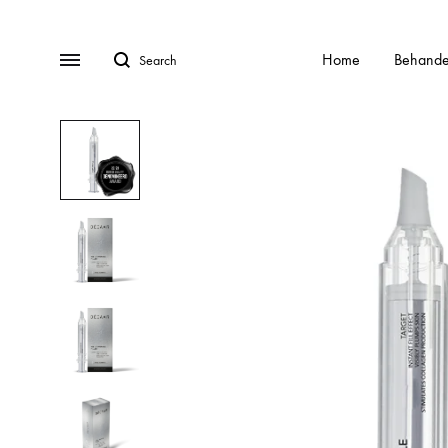
Search
Menu
Home
Behande
BEHANDELINGEN
Gratis Consult
Alle behandelingen
HydraFa
Afspraak Maken
Acnebehandeling
Kalknag
Veel gestelde vragen (FAQ)
Acnelan behandeling
Laser o
Over ons
Contact
Cellulite
Littekens
Chemische peelings
Pigment