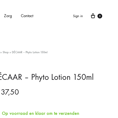
Cart
Zorg
Contact
Sign in
0
APPARATEN
»
Shop
»
DÉCAAR – Phyto Lotion 150ml
Alle apparaten
Carbonlaser
ÉCAAR – Phyto Lotion 150ml
CarboXyneo
37,50
Dermapen 4
Eve M huidscan (Meitu huidscan)
Op voorraad en klaar om te verzenden