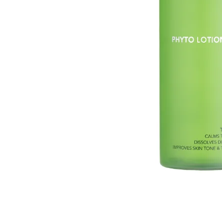
Cosmelan behandeling
Relax b
Couperose
Rosace
Dermamelan behandeling
Rug beh
Droge huid behandeling
SmoothL
Fotona Fractionele Laser
Smooth
Hoofdhuidbehandeling
Steelwra
Huidverjonging
Zwanger