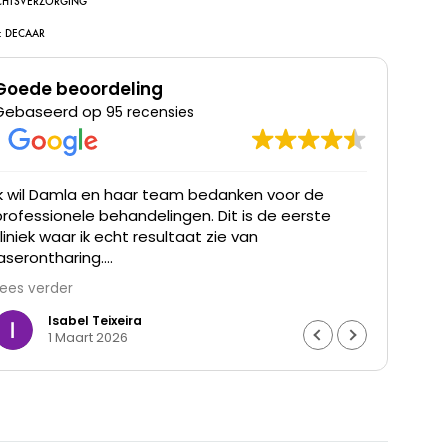
CHTSVERZORGING
:
DECAAR
Goede beoordeling
Gebaseerd op
95 recensies
Ik wil Damla en haar team bedanken voor de
Ik he
professionele behandelingen. Dit is de eerste
was t
kliniek waar ik echt resultaat zie van
waren
laserontharing.
Lees verder
De haargroei is duidelijk verminderd en mijn huid
voelt gladder aan. Ik ben ontzettend blij met het
Isabel Teixeira
1 Maart 2026
resultaat en de goede begeleiding. Echt een
aanrader.