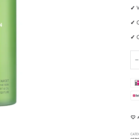
✓
ehandeling
Huidveroudering
V
✓
G
a
Pigmentvlekken
✓
G
andeling
Rosacea
ips
Aan
Eye
tjes
schapsbehandeling
CATE