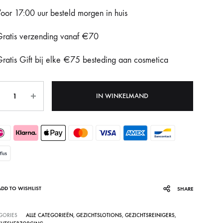
oor 17:00 uur besteld morgen in huis
Fotona Dynamis NX
ratis verzending vanaf €70
Gentle Max Pro
ratis Gift bij elke €75 besteding aan cosmetica
Hydrafacial Syndeo
LPG Endermologie
tal
IN WINKELMAND
Lumi8
Tixel
ADD TO WISHLIST
SHARE
GORIES
ALLE CATEGORIEËN
,
GEZICHTSLOTIONS
,
GEZICHTSREINIGERS
,