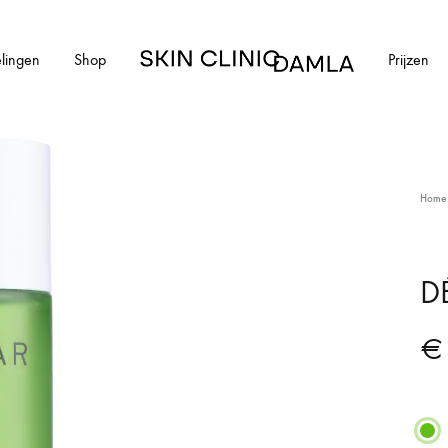
lingen
Shop
Prijzen
Skin
Clinic
Damla
HUIDAANDOENINGEN
Home
cial
Alle huidaandoeningen
els en schimmelnagels
Acne
D
ntharen
Acne littekens
€
Couperose
vlekken
Gerstekorrels