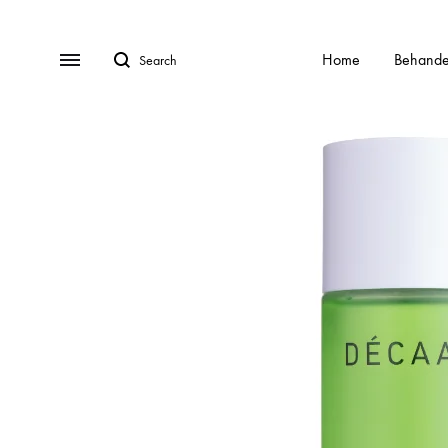
Search
Menu
Home
Behande
BEHANDELINGEN
Gratis Consult
Alle behandelingen
HydraFa
Afspraak Maken
Acnebehandeling
Kalknag
Veel gestelde vragen (FAQ)
Acnelan behandeling
Laser o
Over ons
Contact
Cellulite
Littekens
Chemische peelings
Pigment