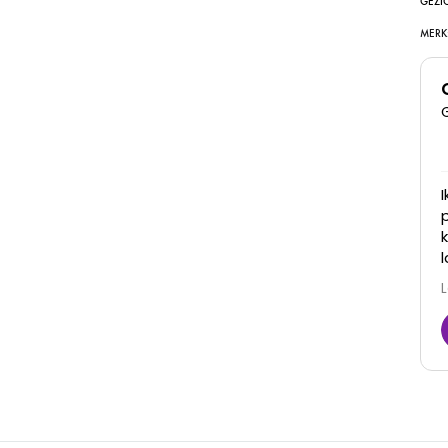
GEZI
MERK
Super goede kliniek, dames denken met je mee
en zijn erg vriendelijk. Zijn goed in hun werk en je
ziet ook daadwerkelijk resultaat! Zeker een
aanrader
Juna
6 Maart 2026