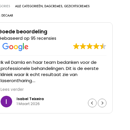
GORIES
ALLE CATEGORIEËN
,
DAGCREMES
,
GEZICHTSCREMES
:
DECAAR
Goede beoordeling
Gebaseerd op
95 recensies
Ik wil Damla en haar team bedanken voor de
Ik he
professionele behandelingen. Dit is de eerste
was t
kliniek waar ik echt resultaat zie van
waren
laserontharing.
Lees verder
De haargroei is duidelijk verminderd en mijn huid
voelt gladder aan. Ik ben ontzettend blij met het
Isabel Teixeira
1 Maart 2026
resultaat en de goede begeleiding. Echt een
aanrader.