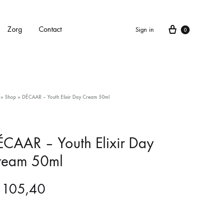
Cart
Zorg
Contact
Sign in
0
APPARATEN
»
Shop
»
DÉCAAR – Youth Elixir Day Cream 50ml
Alle apparaten
Carbonlaser
CAAR – Youth Elixir Day
ream 50ml
CarboXyneo
Dermapen 4
105,40
Eve M huidscan (Meitu huidscan)