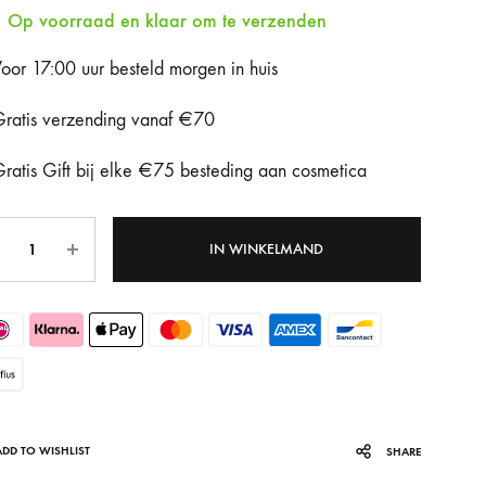
Op voorraad en klaar om te verzenden
Fotona Dynamis NX
oor 17:00 uur besteld morgen in huis
Gentle Max Pro
ratis verzending vanaf €70
Hydrafacial Syndeo
ratis Gift bij elke €75 besteding aan cosmetica
LPG Endermologie
tal
Lumi8
IN WINKELMAND
Tixel
ADD TO WISHLIST
SHARE