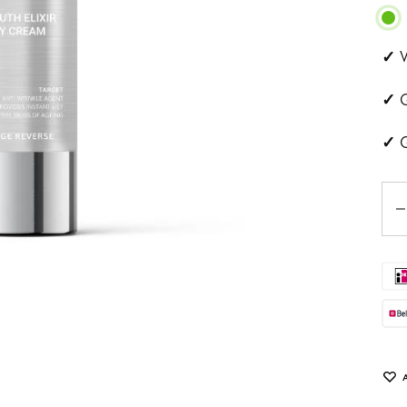
ehandeling
Huidveroudering
✓
V
a
Pigmentvlekken
✓
G
andeling
Rosacea
✓
G
ips
Aan
Eye
tjes
schapsbehandeling