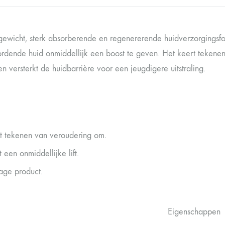
tgewicht, sterk absorberende en regenererende huidverzorgingsfo
rdende huid onmiddellijk een boost te geven. Het keert tekenen v
n versterkt de huidbarrière voor een jeugdigere uitstraling.
t tekenen van veroudering om.
 een onmiddellijke lift.
-age product.
Eigenschappen