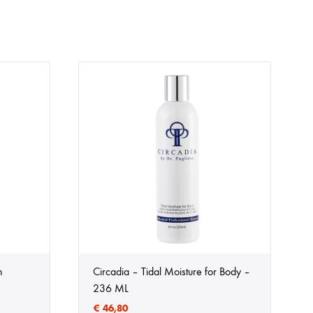
h
Circadia – Tidal Moisture for Body –
236 ML
€
46,80