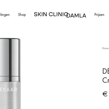
lingen
Shop
Prijzen
Skin
Clinic
Damla
HUIDAANDOENINGEN
Home
cial
Alle huidaandoeningen
els en schimmelnagels
Acne
DÉ
C
ntharen
Acne littekens
Couperose
€
vlekken
Gerstekorrels