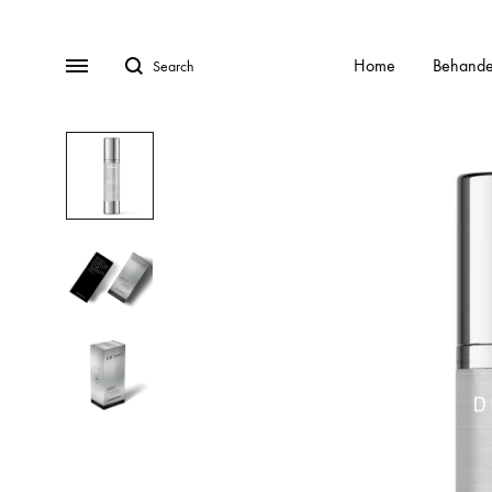
Search
Menu
Home
Behande
BEHANDELINGEN
Gratis Consult
Alle behandelingen
HydraFa
Afspraak Maken
Acnebehandeling
Kalknag
Veel gestelde vragen (FAQ)
Acnelan behandeling
Laser o
Over ons
Contact
Cellulite
Littekens
Chemische peelings
Pigment