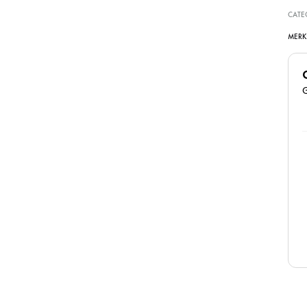
CATE
MERK
Super goede kliniek, dames denken met je mee
en zijn erg vriendelijk. Zijn goed in hun werk en je
ziet ook daadwerkelijk resultaat! Zeker een
aanrader
Juna
6 Maart 2026