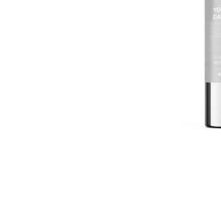
Cosmelan behandeling
Relax b
Couperose
Rosace
Dermamelan behandeling
Rug beh
Droge huid behandeling
SmoothL
Fotona Fractionele Laser
Smooth
Hoofdhuidbehandeling
Steelwra
Huidverjonging
Zwanger