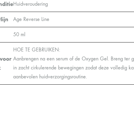
ditie
Huidveroudering
lijn
Age Reverse Line
50 ml
HOE TE GEBRUIKEN:
 voor
Aanbrengen na een serum of de Oxygen Gel. Breng ter g
k
in zacht cirkulerende bewegingen zodat deze volledig k
aanbevolen huidverzorgingsroutine.