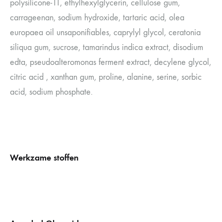
polysilicone-11, ethylhexylglycerin, cellulose gum,
carrageenan, sodium hydroxide, tartaric acid, olea
europaea oil unsaponifiables, caprylyl glycol, ceratonia
siliqua gum, sucrose, tamarindus indica extract, disodium
edta, pseudoalteromonas ferment extract, decylene glycol,
citric acid , xanthan gum, proline, alanine, serine, sorbic
acid, sodium phosphate.
Werkzame stoffen