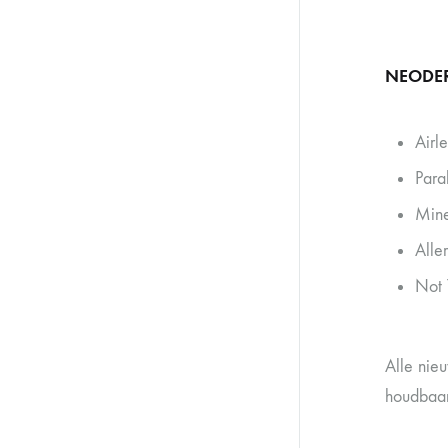
NEODE
Airl
Para
Mine
Alle
Not 
Alle nie
houdbaar