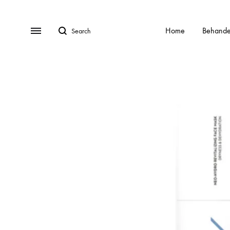
Search
Menu
Home
Behande
BEHANDELINGEN
Gratis Consult
Alle behandelingen
HydraFa
Afspraak Maken
Acnebehandeling
Kalknag
Veel gestelde vragen (FAQ)
Acnelan behandeling
Laser o
Over ons
Contact
Cellulite
Littekens
Chemische peelings
Pigment