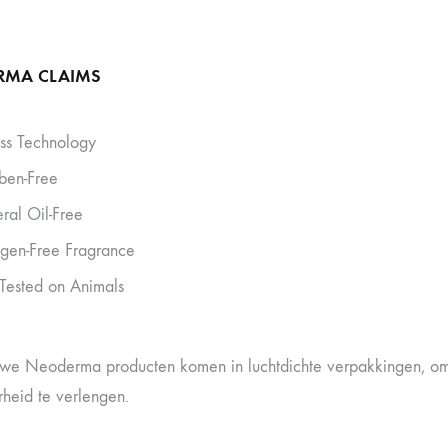
RMA CLAIMS
ess Technology
ben-Free
ral Oil-Free
rgen-Free Fragrance
Tested on Animals
uwe Neoderma producten komen in luchtdichte verpakkingen, om
heid te verlengen.