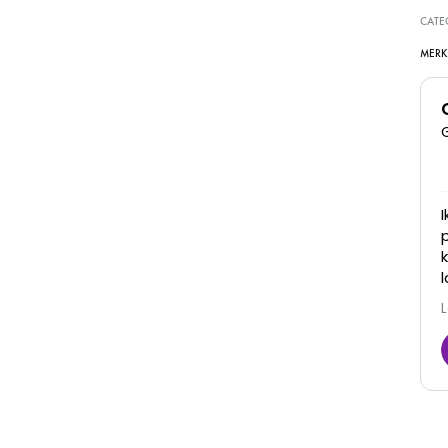
CATE
MERK
Super goede kliniek, dames denken met je mee
en zijn erg vriendelijk. Zijn goed in hun werk en je
ziet ook daadwerkelijk resultaat! Zeker een
aanrader
Juna
6 Maart 2026