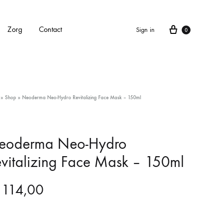
Cart
Zorg
Contact
Sign in
0
APPARATEN
»
Shop
»
Neoderma Neo-Hydro Revitalizing Face Mask – 150ml
Alle apparaten
Carbonlaser
eoderma Neo-Hydro
vitalizing Face Mask – 150ml
CarboXyneo
Dermapen 4
114,00
Eve M huidscan (Meitu huidscan)