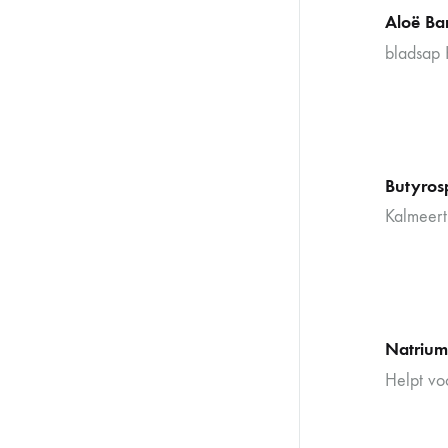
Aloë Ba
bladsap 
Butyros
Kalmeert
Natrium
Helpt vo