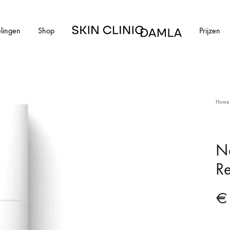
lingen
Shop
Prijzen
Skin
Clinic
Damla
HUIDAANDOENINGEN
Home
cial
Alle huidaandoeningen
els en schimmelnagels
Acne
N
Re
ntharen
Acne littekens
Couperose
€
vlekken
Gerstekorrels