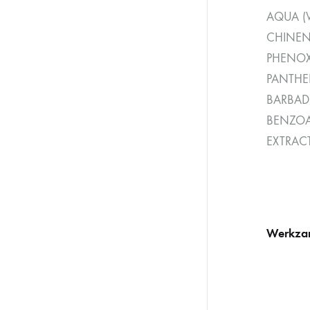
AQUA (
CHINENS
PHENOX
PANTHEN
BARBADE
BENZOAT
EXTRAC
Werkzam