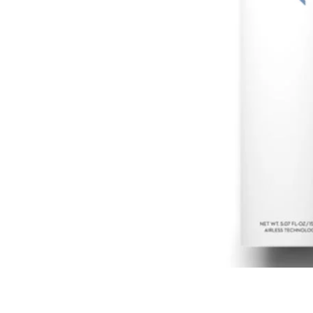
Cosmelan behandeling
Relax b
Couperose
Rosace
Dermamelan behandeling
Rug beh
Droge huid behandeling
SmoothL
Fotona Fractionele Laser
Smooth
Hoofdhuidbehandeling
Steelwra
Huidverjonging
Zwanger