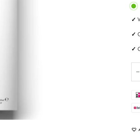
ehandeling
Huidveroudering
✓
V
a
Pigmentvlekken
✓
G
andeling
Rosacea
✓
G
ips
Aan
Eye
tjes
schapsbehandeling