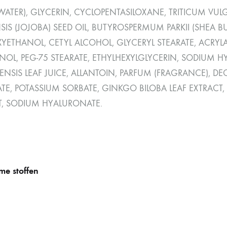
WATER), GLYCERIN, CYCLOPENTASILOXANE, TRITICUM VU
IS (JOJOBA) SEED OIL, BUTYROSPERMUM PARKII (SHEA BU
YETHANOL, CETYL ALCOHOL, GLYCERYL STEARATE, ACRYLA
OL, PEG-75 STEARATE, ETHYLHEXYLGLYCERIN, SODIUM HYD
NSIS LEAF JUICE, ALLANTOIN, PARFUM (FRAGRANCE), DE
E, POTASSIUM SORBATE, GINKGO BILOBA LEAF EXTRACT, D
T, SODIUM HYALURONATE.
e stoffen