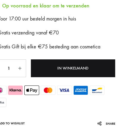
Op voorraad en klaar om te verzenden
Fotona Dynamis NX
oor 17:00 uur besteld morgen in huis
Gentle Max Pro
ratis verzending vanaf €70
Hydrafacial Syndeo
ratis Gift bij elke €75 besteding aan cosmetica
LPG Endermologie
tal
Lumi8
IN WINKELMAND
Tixel
ADD TO WISHLIST
SHARE