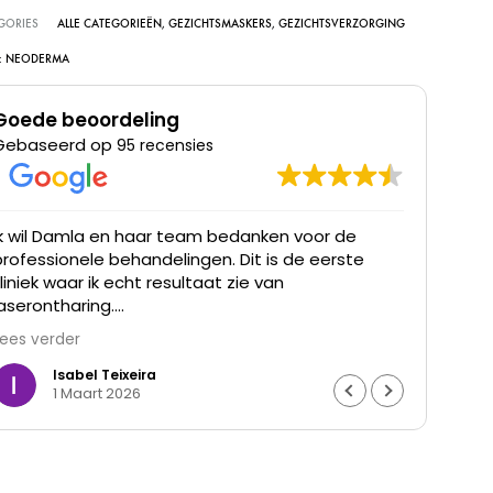
GORIES
ALLE CATEGORIEËN
,
GEZICHTSMASKERS
,
GEZICHTSVERZORGING
:
NEODERMA
Goede beoordeling
Gebaseerd op
95 recensies
Ik wil Damla en haar team bedanken voor de
Ik he
professionele behandelingen. Dit is de eerste
was t
kliniek waar ik echt resultaat zie van
waren
laserontharing.
Lees verder
De haargroei is duidelijk verminderd en mijn huid
voelt gladder aan. Ik ben ontzettend blij met het
Isabel Teixeira
1 Maart 2026
resultaat en de goede begeleiding. Echt een
aanrader.