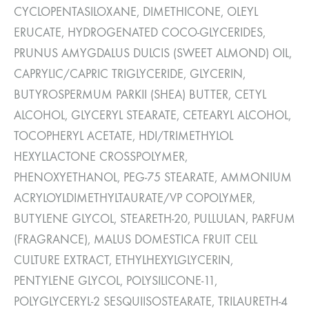
CYCLOPENTASILOXANE, DIMETHICONE, OLEYL
ERUCATE, HYDROGENATED COCO-GLYCERIDES,
PRUNUS AMYGDALUS DULCIS (SWEET ALMOND) OIL,
CAPRYLIC/CAPRIC TRIGLYCERIDE, GLYCERIN,
BUTYROSPERMUM PARKII (SHEA) BUTTER, CETYL
ALCOHOL, GLYCERYL STEARATE, CETEARYL ALCOHOL,
TOCOPHERYL ACETATE, HDI/TRIMETHYLOL
HEXYLLACTONE CROSSPOLYMER,
PHENOXYETHANOL, PEG-75 STEARATE, AMMONIUM
ACRYLOYLDIMETHYLTAURATE/VP COPOLYMER,
BUTYLENE GLYCOL, STEARETH-20, PULLULAN, PARFUM
(FRAGRANCE), MALUS DOMESTICA FRUIT CELL
CULTURE EXTRACT, ETHYLHEXYLGLYCERIN,
PENTYLENE GLYCOL, POLYSILICONE-11,
POLYGLYCERYL-2 SESQUIISOSTEARATE, TRILAURETH-4