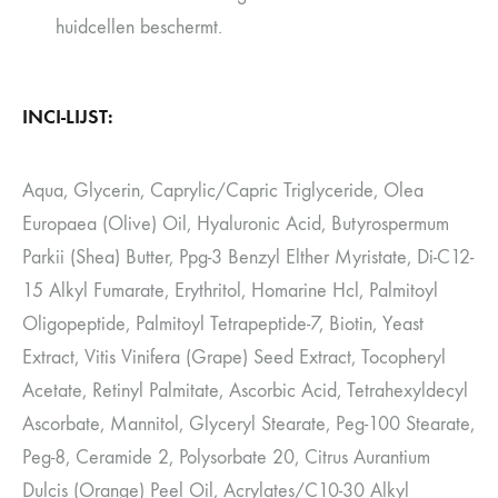
huidcellen beschermt.
INCI-LIJST:
Aqua, Glycerin, Caprylic/Capric Triglyceride, Olea
Europaea (Olive) Oil, Hyaluronic Acid, Butyrospermum
Parkii (Shea) Butter, Ppg-3 Benzyl Elther Myristate, Di-C12-
15 Alkyl Fumarate, Erythritol, Homarine Hcl, Palmitoyl
Oligopeptide, Palmitoyl Tetrapeptide-7, Biotin, Yeast
Extract, Vitis Vinifera (Grape) Seed Extract, Tocopheryl
Acetate, Retinyl Palmitate, Ascorbic Acid, Tetrahexyldecyl
Ascorbate, Mannitol, Glyceryl Stearate, Peg-100 Stearate,
Peg-8, Ceramide 2, Polysorbate 20, Citrus Aurantium
Dulcis (Orange) Peel Oil, Acrylates/C10-30 Alkyl